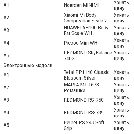
Узнать
#1
Noerden MINIMI
цену
Xiaomi Mi Body
Узнать
#2
Composition Scale 2
цену
HUAWEI AH100 Body
Узнать
#3
Fat Scale WH
цену
Узнать
#4
Picooc Mini WH
цену
REDMOND SkyBalance
Узнать
#5
740S
цену
Электронные модели
Tefal PP1140 Classic
Узнать
#1
Blossom Silver
цену
MARTA MT-1678
Узнать
#2
Ромашки
цену
Узнать
#3
REDMOND RS-750
цену
Узнать
#4
REDMOND RS-739
цену
Beurer PS 240 Soft
Узнать
#5
Grip
цену