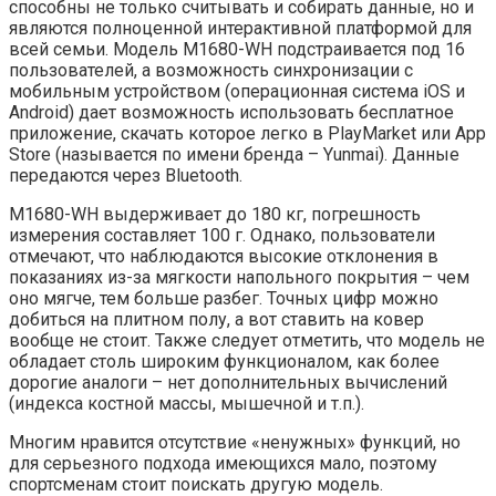
способны не только считывать и собирать данные, но и
являются полноценной интерактивной платформой для
всей семьи. Модель M1680-WH подстраивается под 16
пользователей, а возможность синхронизации с
мобильным устройством (операционная система iOS и
Android) дает возможность использовать бесплатное
приложение, скачать которое легко в PlayMarket или App
Store (называется по имени бренда – Yunmai). Данные
передаются через Bluetooth.
M1680-WH выдерживает до 180 кг, погрешность
измерения составляет 100 г. Однако, пользователи
отмечают, что наблюдаются высокие отклонения в
показаниях из-за мягкости напольного покрытия – чем
оно мягче, тем больше разбег. Точных цифр можно
добиться на плитном полу, а вот ставить на ковер
вообще не стоит. Также следует отметить, что модель не
обладает столь широким функционалом, как более
дорогие аналоги – нет дополнительных вычислений
(индекса костной массы, мышечной и т.п.).
Многим нравится отсутствие «ненужных» функций, но
для серьезного подхода имеющихся мало, поэтому
спортсменам стоит поискать другую модель.