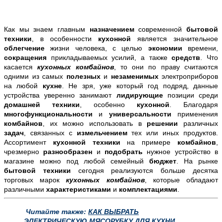
Как мы знаем главным
назначением
современной
бытовой
техники
, в особенности
кухонной
является значительное
облегчение
жизни человека, с целью
экономии
времени,
сокращения
прикладываемых усилий, а также
средств
. Что
касается
кухонных комбайнов
, то они по праву считаются
одними из самых
полезных
и
незаменимых
электроприборов
на любой
кухне
. Не зря, уже который год подряд, данные
устройства уверенно занимают
лидирующие
позиции среди
домашней техники
, особенно
кухонной
. Благодаря
многофункциональности
и
универсальности
применения
комбайнов
, их можно использовать в
решении
различных
задач
, связанных с
измельчением
тех или иных продуктов.
Ассортимент
кухонной техники
на примере
комбайнов
,
чрезмерно
разнообразен
и
подобрать
нужное устройство в
магазине можно под любой семейный
бюджет
. На рынке
бытовой техники
сегодня реализуются больше десятка
торговых марок
кухонных комбайнов
, которые обладают
различными
характеристиками
и
комплектациями
.
Читайте также:
КАК ВЫБРАТЬ
ЭЛЕКТРИЧЕСКУЮ МЯСОРУБКУ ДЛЯ КУХНИ