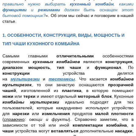
правильно нужно выбирать
кухонный комбайн
, какими
функциями
и
режимами
должен быть оснащен этот
бытовой помощник?
«. Об этом мы сейчас и поговорим в нашей
статье.
1. ОСОБЕННОСТИ, КОНСТРУКЦИЯ,
ВИДЫ,
МОЩНОСТЬ
И
ТИП ЧАШИ
КУХОННОГО КОМБАЙНА
Самыми главными
отличительными
особенностями
современных
кухонных комбайнов
являются
конструкция
,
диапазон
мощность
,
тип чаши
и
функционал
. По
конструкции
устройства делятся
на
мультирезки
и
тестомесы
. Что касается
комбайнов
мультирезок
, то они зачастую оснащаются
прозрачной
чашей
, изготовленной из
пластика
, в которую помещают
ножи
или
терки
и имеют отдельный
моторный блок
. Кухонные
комбайны мультирезки
идеально подходят для тех
пользователей, которые каждодневно используют устройство
для
нарезки
или
измельчения
продуктов
малой плотности
(
справочно
: овощи и фрукты
). Справочно заметим, что в
зависимости от той или иной
комплектации комбайна
, в
чаши
устройства могут
вставляться
дополнительные
насадки
,