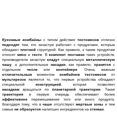
Кухонные комбайны
с типом действия
тестомесов
отлично
подходят
тем, кто зачастую работает с продуктами, которые
обладают
плотной
структурой. Как правило, к таким продуктам
относят
мясо
и
тесто
. В
комплект поставки
таких устройств,
производители зачастую
кладут
специальную
металлическую
чашу
, а дополнительные
насадки
, как правило,
хранятся
с
отдельном
чехле
или
контейнере
. Очень важным
отличительным
моментом
комбайнов тестомесов
от
мультирезок
является то, что первые устройства обладают
специальной
конструкцией
, которая позволяет
насадкам
вращаться по
планетарной траектории
. Такая
траектория
в первую очередь обеспечивает более
эффективное
перемешивание того или иного продукта,
благодаря тому, что в
чаше
отсутствуют
мертвые зоны
и тем
самые
не образуется
налипших ингредиентов на
стенках
.