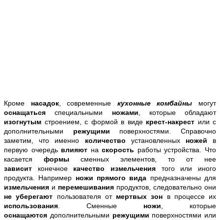
Кроме
насадок
, современные
кухонные комбайны
могут
оснащаться
специальными
ножами
, которые обладают
изогнутым
строением, с формой в виде
крест-накрест
или с
дополнительными
режущими
поверхностями. Справочно
заметим, что именно
количество
установленных
ножей
в
первую очередь
влияют
на
скорость
работы устройства. Что
касается
формы
сменных элементов, то от нее
зависит
конечное
качество измельчения
того или иного
продукта. Например
ножи прямого вида
предназначены для
измельчения
и
перемешивания
продуктов, следовательно они
не уберегают
пользователя от
мертвых зон
в процессе их
использования
. Сменные
ножи
, которые
оснащаются
дополнительными
режущими
поверхностями или