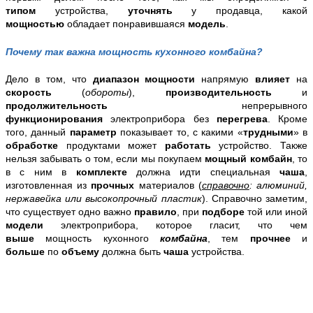
типом
устройства,
уточнять
у продавца, какой
мощностью
обладает понравившаяся
модель
.
Почему так важна
мощность
кухонного
комбайна
?
Дело в том, что
диапазон мощности
напрямую
влияет
на
скорость
(
обороты
),
производительность
и
продолжительность
непрерывного
функционирования
электроприбора без
перегрева
. Кроме
того, данный
параметр
показывает то, с какими «
трудными
» в
обработке
продуктами может
работать
устройство. Также
нельзя забывать о том, если мы покупаем
мощный комбайн
, то
в с ним в
комплекте
должна идти специальная
чаша
,
изготовленная из
прочных
материалов (
справочно
: алюминий,
нержавейка или высокопрочный пластик
). Справочно заметим,
что существует одно важно
правило
, при
подборе
той или иной
модели
электроприбора, которое гласит, что чем
выше
мощность кухонного
комбайна
, тем
прочнее
и
больше
по
объему
должна быть
чаша
устройства.