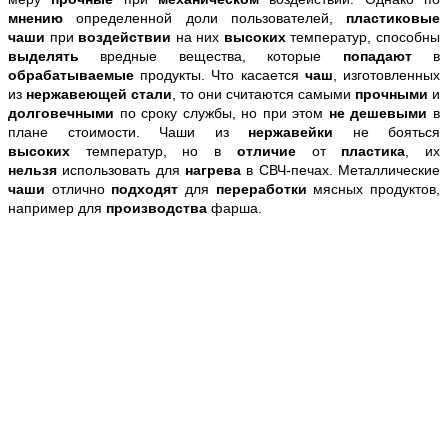
мнению
определенной доли пользователей,
пластиковые
чаши
при
воздействии
на них
высоких
температур, способны
выделять
вредные вещества, которые
попадают
в
обрабатываемые
продукты. Что касается
чаш
, изготовленных
из
нержавеющей стали
, то они считаются самыми
прочными
и
долговечными
по сроку службы, но при этом
не дешевыми
в
плане стоимости. Чаши из
нержавейки
не бояться
высоких
температур, но в
отличие
от
пластика
, их
нельзя
использовать для
нагрева
в СВЧ-печах. Металлические
чаши
отлично
подходят
для
переработки
мясных продуктов,
например для
производства
фарша.