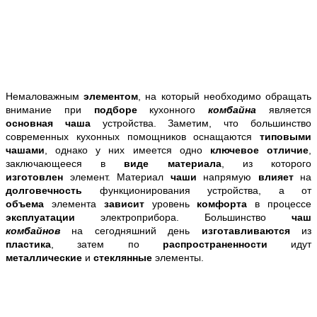
Немаловажным
элементом
, на который необходимо обращать
внимание при
подборе
кухонного
комбайна
является
основная чаша
устройства. Заметим, что большинство
современных кухонных помощников оснащаются
типовыми
чашами
, однако у них имеется одно
ключевое отличие
,
заключающееся в
виде материала
, из которого
изготовлен
элемент. Материал
чаши
напрямую
влияет
на
долговечность
функционирования устройства, а от
объема
элемента
зависит
уровень
комфорта
в процессе
эксплуатации
электроприбора. Большинство
чаш
комбайнов
на сегодняшний день
изготавливаются
из
пластика
, затем по
распространенности
идут
металлические
и
стеклянные
элементы.