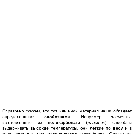
Справочно скажем, что тот или иной материал
чаши
обладает
определенными
свойствами
. Например элементы,
изготовленные из
поликарбоната
(
пластик
) способны
выдерживать
высокие
температуры, они
легкие
по
весу
и в
меру
прочные
при
механическом
воздействии. Однако по