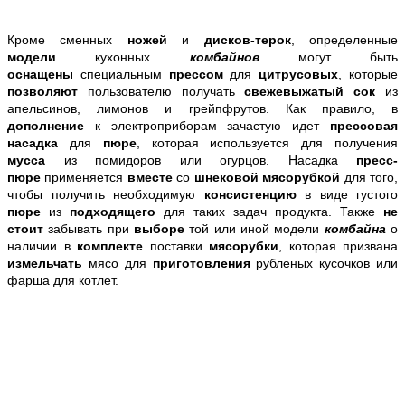
Кроме сменных
ножей
и
дисков-терок
, определенные
модели
кухонных
комбайнов
могут быть
оснащены
специальным
прессом
для
цитрусовых
, которые
позволяют
пользователю получать
свежевыжатый сок
из
апельсинов, лимонов и грейпфрутов. Как правило, в
дополнение
к электроприборам зачастую идет
прессовая
насадка
для
пюре
, которая используется для получения
мусса
из помидоров или огурцов. Насадка
пресс-
пюре
применяется
вместе
со
шнековой мясорубкой
для того,
чтобы получить необходимую
консистенцию
в виде густого
пюре
из
подходящего
для таких задач продукта. Также
не
стоит
забывать при
выборе
той или иной модели
комбайна
о
наличии в
комплекте
поставки
мясорубки
, которая призвана
измельчать
мясо для
приготовления
рубленых кусочков или
фарша для котлет.