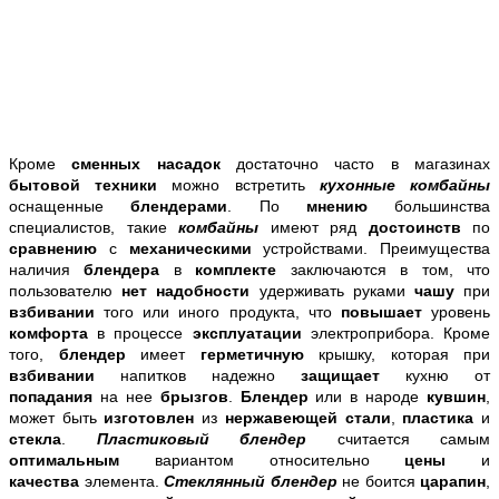
Кроме
сменных насадок
достаточно часто в магазинах
бытовой техники
можно встретить
кухонные комбайны
оснащенные
блендерами
. По
мнению
большинства
специалистов, такие
комбайны
имеют ряд
достоинств
по
сравнению
с
механическими
устройствами. Преимущества
наличия
блендера
в
комплекте
заключаются в том, что
пользователю
нет надобности
удерживать руками
чашу
при
взбивании
того или иного продукта, что
повышает
уровень
комфорта
в процессе
эксплуатации
электроприбора. Кроме
того,
блендер
имеет
герметичную
крышку, которая при
взбивании
напитков надежно
защищает
кухню от
попадания
на нее
брызгов
.
Блендер
или в народе
кувшин
,
может быть
изготовлен
из
нержавеющей стали
,
пластика
и
стекла
.
Пластиковый блендер
считается самым
оптимальным
вариантом относительно
цены
и
качества
элемента.
Стеклянный блендер
не боится
царапин
,