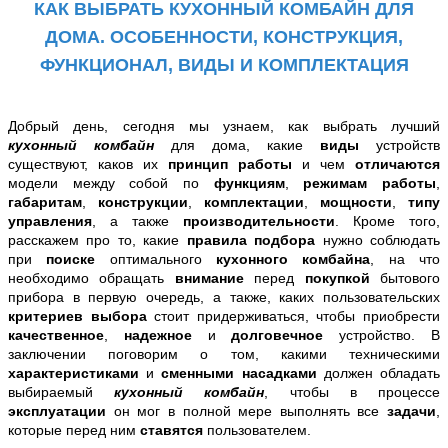
КАК ВЫБРАТЬ КУХОННЫЙ КОМБАЙН ДЛЯ
ДОМА. ОСОБЕННОСТИ, КОНСТРУКЦИЯ,
ФУНКЦИОНАЛ, ВИДЫ И КОМПЛЕКТАЦИЯ
Добрый день, сегодня мы узнаем, как выбрать лучший
кухонный комбайн
для дома
, какие
виды
устройств
существуют, каков их
принцип работы
и
чем
отличаются
модели между собой по
функциям
,
режимам работы
,
габаритам
,
конструкции
,
комплектации
,
мощности
,
типу
управления
, а также
производительности
. Кроме того,
расскажем про то, к
акие
правила подбора
нужно соблюдать
при
поиске
оптимального
кухонного комбайна
, на что
необходимо обращать
внимание
перед
покупкой
бытового
прибора
в первую очередь
, а также,
каких пользовательских
к
ритериев выбора
стоит придерживаться,
чтобы приобрести
качественное
,
надежное
и
долговечное
устройство.
В
заключении поговорим о том, какими техническими
характеристиками
и
сменными насадками
должен обладать
выбираемый
кухонный комбайн
, чтобы в процессе
эксплуатации
он
мог
в полной мере
выполнять
все
задачи
,
которые перед ним
ставятся
пользователем.