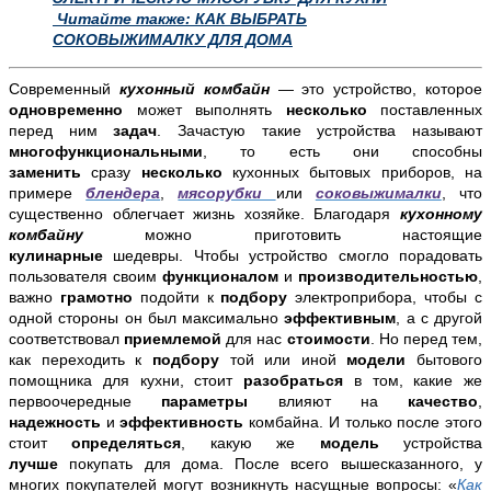
Читайте также: КАК ВЫБРАТЬ
СОКОВЫЖИМАЛКУ ДЛЯ ДОМА
Современный
кухонный комбайн
— это устройство, которое
одновременно
может выполнять
несколько
поставленных
перед ним
задач
. Зачастую такие устройства называют
многофункциональными
, то есть они способны
заменить
сразу
несколько
кухонных бытовых приборов, на
примере
блендера
,
мясорубки
или
соковыжималки
, что
существенно облегчает жизнь хозяйке. Благодаря
кухонному
комбайну
можно приготовить настоящие
кулинарные
шедевры. Чтобы устройство смогло порадовать
пользователя своим
функционалом
и
производительностью
,
важно
грамотно
подойти к
подбору
электроприбора, чтобы с
одной стороны он был максимально
эффективным
, а с другой
соответствовал
приемлемой
для нас
стоимости
. Но перед тем,
как переходить к
подбору
той или иной
модели
бытового
помощника для кухни, стоит
разобраться
в том, какие же
первоочередные
параметры
влияют на
качество
,
надежность
и
эффективность
комбайна. И только после этого
стоит
определяться
, какую же
модель
устройства
лучше
покупать для дома. После всего вышесказанного, у
многих покупателей могут возникнуть насущные вопросы: «
Как