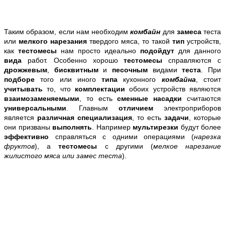
Таким образом, если нам необходим
комбайн
для
замеса
теста
или
мелкого нарезания
твердого мяса, то такой
тип
устройств,
как
тестомесы
нам просто идеально
подойдут
для данного
вида
работ. Особенно хорошо
тестомесы
справляются с
дрожжевым
,
бисквитным
и
песочным
видами
теста
. При
подборе
того или иного
типа
кухонного
комбайна
, стоит
учитывать
то, что
комплектации
обоих устройств являются
взаимозаменяемыми
, то есть
сменные насадки
считаются
универсальными
. Главным
отличием
электроприборов
является
различная специализация
, то есть
задачи
, которые
они призваны
выполнять
. Например
мультирезки
будут более
эффективно
справляться с одними операциями (
нарезка
фруктов
), а
тестомесы
с другими (
мелкое нарезание
жилистого мяса или замес теста
).