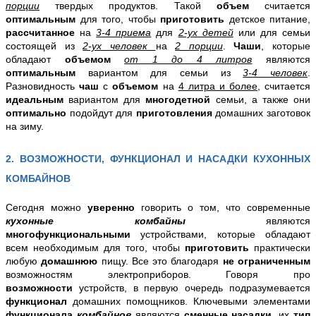
порции
твердых продуктов. Такой
объем
считается
оптимальным
для того, чтобы
приготовить
детское питание,
рассчитанное
на
3-4 приема
для
2-ух детей
или для семьи
состоящей из
2-ух человек
на
2 порции
.
Чаши
, которые
обладают
объемом
от 1 до 4 литров
являются
оптимальным
вариантом для семьи из
3-4 человек
.
Разновидность
чаш
с
объемом
на
4 литра и более
, считается
идеальным
вариантом для
многодетной
семьи, а также они
оптимально
подойдут для
приготовления
домашних заготовок
на зиму.
2. ВОЗМОЖНОСТИ, ФУНКЦИОНАЛ И НАСАДКИ КУХОННЫХ
КОМБАЙНОВ
Сегодня можно
уверенно
говорить о том, что современные
кухонные комбайны
являются
многофункциональными
устройствами, которые обладают
всем необходимым для того, чтобы
приготовить
практически
любую
домашнюю
пищу. Все это благодаря
не ограниченным
возможностям электроприборов. Говоря про
возможности
устройств, в первую очередь подразумевается
функционал
домашних помощников. Ключевыми элементами
функционала
комбайнов
являются
сменные насадки
, их
тип