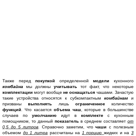
Также перед
покупкой
определенной
модели
кухонного
комбайна
мы должны
учитывать
тот факт, что некоторые
комплектации
могут вообще
не оснащаться
чашами. Зачастую
такие устройства относятся к субкомпактным
комбайнам
и
призваны
выполнять
лишь
ограниченное
количество
функций
. Что касается
объема чаш
, которые в большинстве
случаев по
умолчанию
идут в
комплекте
с кухонным
помощником, то данный
показатель
в среднем составляет
от
0,5 до 5 литров
. Справочно заметим, что
чаши
с полезным
объемом
до 1 литра
рассчитаны на
1 порцию
жидких и на
3