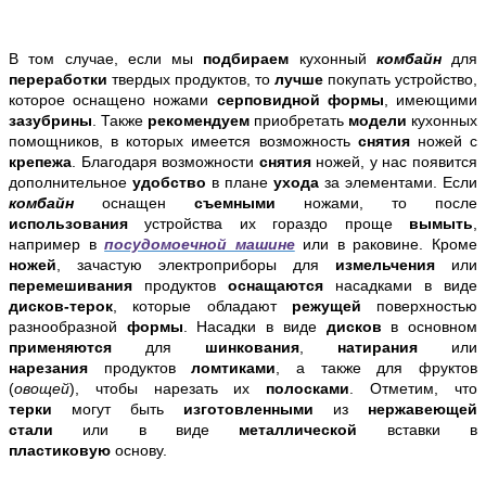
В том случае, если мы
подбираем
кухонный
комбайн
для
переработки
твердых продуктов, то
лучше
покупать устройство,
которое оснащено ножами
серповидной формы
, имеющими
зазубрины
. Также
рекомендуем
приобретать
модели
кухонных
помощников, в которых имеется возможность
снятия
ножей с
крепежа
. Благодаря возможности
снятия
ножей, у нас появится
дополнительное
удобство
в плане
ухода
за элементами. Если
комбайн
оснащен
съемными
ножами, то после
использования
устройства их гораздо проще
вымыть
,
например в
посудомоечной машине
или в раковине. Кроме
ножей
, зачастую электроприборы для
измельчения
или
перемешивания
продуктов
оснащаются
насадками в виде
дисков-терок
, которые обладают
режущей
поверхностью
разнообразной
формы
. Насадки в виде
дисков
в основном
применяются
для
шинкования
,
натирания
или
нарезания
продуктов
ломтиками
, а также для фруктов
(
овощей
), чтобы нарезать их
полосками
. Отметим, что
терки
могут быть
изготовленными
из
нержавеющей
стали
или в виде
металлической
вставки в
пластиковую
основу.