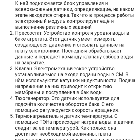
К ней подключается блок управления и
всевозможные датчики, определяющие, на каком
этапе находится стирка. Так что в процессе работы
электронный модуль контролирует ещё и
выполнение различных заданий.
Прессостат. Устройство контроля уровня воды в
баке агрегата. Этот датчик умеет измерять
создающееся давление и отсылать данные на
плату электроники. Последняя обрабатывает
данные и передаёт команду клапану забора воды
на закрытие.
Клапан. Электромеханическое устройство,
устанавливаемое на входе подачи воды в СМ. В
нём используются катушки индуктивности. Подача
напряжения на них приводит к открытию
мембраны и поступления в бак воды.
Тахогенератор. Это датчик используется для
подсчёта количества оборотов бака. С его
помощью регулируется скорость вращения.
Термонагреватель и датчик температуры. С
помощью ТЭНа происходит нагрев воды, а датчик
следит за её температурой. Как только она
достигает необходимой величины, плата
управления отключает подачу тока на нагреватель.