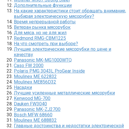
Дополнительные функции
На какие характеристики стоит обращать внимание,
выбирая электрическую мясорубку?
Время непрерывной работы
Ветеран рынка мясорубок
Для мяса, но не для жил
Redmond RMG-CBM1225
На что смотреть при выборе?
Лучшие электрические мясорубки по цене и
качеству
Panasonic MK-MG1000WTQ
Caso FW 2000
Polaris PMG 3043L ProGear Inside
Moulinex ME 622832
Moulinex ME856D32
Насадки
Лучшие усиленные металлические мясорубки
Kenwood MG-700
Dauken FW3040
Panasonic MK-ZJ2700
Bosch MFW 68660
Moulinex ME 688832
Главные достоинства и недостатки электрической