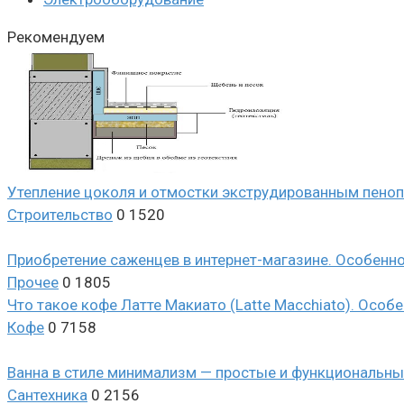
Рекомендуем
Утепление цоколя и отмостки экструдированным пено
Строительство
0
1520
Приобретение саженцев в интернет-магазине. Особенн
Прочее
0
1805
Что такое кофе Латте Макиато (Latte Macchiato). Особе
Кофе
0
7158
Ванна в стиле минимализм — простые и функциональны
Сантехника
0
2156