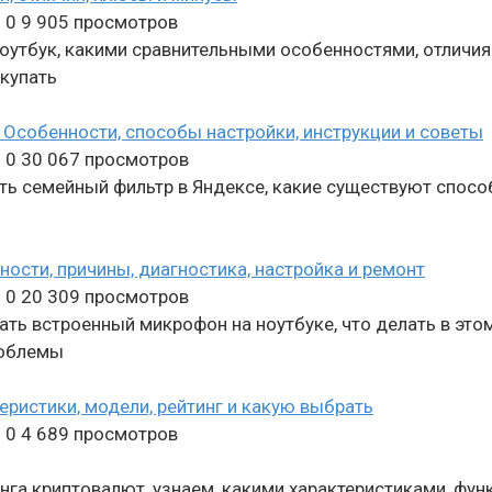
n
0
9 905 просмотров
ноутбук, какими сравнительными особенностями, отличи
окупать
 Особенности, способы настройки, инструкции и советы
n
0
30 067 просмотров
ть семейный фильтр в Яндексе, какие существуют способ
ости, причины, диагностика, настройка и ремонт
n
0
20 309 просмотров
ать встроенный микрофон на ноутбуке, что делать в это
роблемы
ристики, модели, рейтинг и какую выбрать
n
0
4 689 просмотров
га криптовалют, узнаем, какими характеристиками, фу