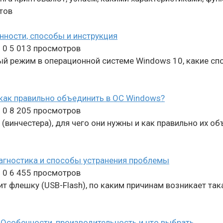
нтов
нности, способы и инструкция
n
0
5 013 просмотров
ый режим в операционной системе Windows 10, какие сп
 как правильно объединить в ОС Windows?
n
0
8 205 просмотров
(винчестера), для чего они нужны и как правильно их о
иагностика и способы устранения проблемы
n
0
6 455 просмотров
ит флешку (USB-Flash), по каким причинам возникает т
. Особенности, производительность и что выбрать