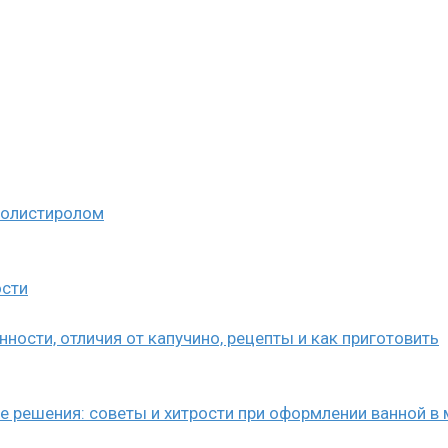
полистиролом
ости
нности, отличия от капучино, рецепты и как приготовить
е решения: советы и хитрости при оформлении ванной в