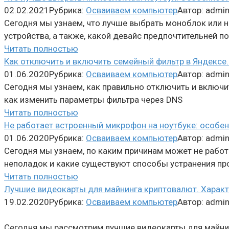
02.02.2021
Рубрика:
Осваиваем компьютер
Автор:
admi
Сегодня мы узнаем, что лучше выбрать моноблок или 
устройства, а также, какой девайс предпочтительней п
Читать полностью
Как отключить и включить семейный фильтр в Яндексе.
01.06.2020
Рубрика:
Осваиваем компьютер
Автор:
admi
Сегодня мы узнаем, как правильно отключить и включи
как изменить параметры фильтра через DNS
Читать полностью
Не работает встроенный микрофон на ноутбуке: особенн
01.06.2020
Рубрика:
Осваиваем компьютер
Автор:
admi
Сегодня мы узнаем, по каким причинам может не работ
неполадок и какие существуют способы устранения п
Читать полностью
Лучшие видеокарты для майнинга криптовалют. Характе
19.02.2020
Рубрика:
Осваиваем компьютер
Автор:
admi
Сегодня мы рассмотрим лучшие видеокарты для майнин