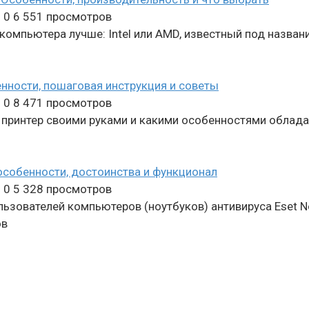
n
0
6 551 просмотров
компьютера лучше: Intel или AMD, известный под назван
нности, пошаговая инструкция и советы
n
0
8 471 просмотров
й принтер своими руками и какими особенностями облад
особенности, достоинства и функционал
n
0
5 328 просмотров
ьзователей компьютеров (ноутбуков) антивируса Eset N
ов