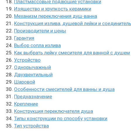
Пластмассовые подающие установки
Изящество и хрупкость керамики
Механизм переключения душ-ванна
Конструкция излива, душевой лейки и соединител
Производители и цены
Гарантия
Выбор сопла излива
Как выбрать лейку смесителя для ванной с душем
Устройство
Однорычажный
Двухвентильный
Шаровой
Особенности смесителей для ванны и душа
Предназначение
Крепление
Конструкция переключателя душа
Типы конструкции по способу установки
Тип устройства