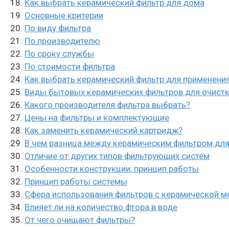
Как выбрать керамический фильтр для дома
Основные критерии
По виду фильтра
По производителю
По сроку службы
По стоимости фильтра
Как выбрать керамический фильтр для применени
Виды бытовых керамических фильтров для очист
Какого производителя фильтра выбрать?
Цены на фильтры и комплектующие
Как заменить керамический картридж?
В чем разница между керамическим фильтром для
Отличие от других типов фильтрующих систем
Особенности конструкции, принцип работы
Принцип работы системы
Сфера использования фильтров с керамической 
Влияет ли на количество фтора в воде
От чего очищают фильтры?