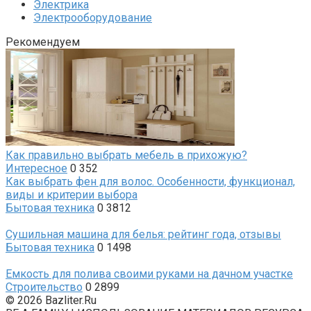
Электрика
Электрооборудование
Рекомендуем
Как правильно выбрать мебель в прихожую?
Интересное
0
352
Как выбрать фен для волос. Особенности, функционал,
виды и критерии выбора
Бытовая техника
0
3812
Сушильная машина для белья: рейтинг года, отзывы
Бытовая техника
0
1498
Емкость для полива своими руками на дачном участке
Строительство
0
2899
© 2026 Bazliter.Ru