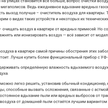
 на улицах становится всё больше, вопрос очистки возду
и мегаполисов.
Ведь ежедневное вдыхание вредных газо
сть выход получше – очиститель воздуха для квартиры. 
м о видах таких устройств и некоторых их технических
 – очищать воздух в квартире от вредных примесей. Но 
лажнять или ионизировать воздух — всё зависит от моде
оздуха в квартире самой причины обострения этих забол
 стоит. Лучше купить более функциональный прибор с УФ
ерживать определённую влажность вдыхаемого воздух
духа.
можно легко решить, установив обычный кондиционер, 
, способные вызвать осложнения, связанные с астмой ил
постоянное вдыхание пыли или вредных выбросов от тра
 воздуха от домашней пыли остаётся лучшим вариантом