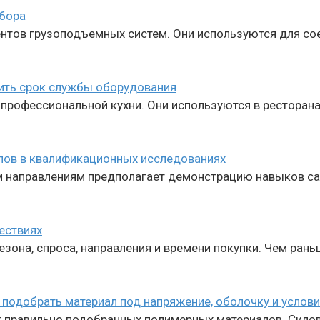
ыбора
тов грузоподъемных систем. Они используются для сое
лить срок службы оборудования
офессиональной кухни. Они используются в ресторанах,
лов в квалификационных исследованиях
м направлениям предполагает демонстрацию навыков са
ествиях
зона, спроса, направления и времени покупки. Чем ран
подобрать материал под напряжение, оболочку и услови
т правильно подобранных полимерных материалов. Сило