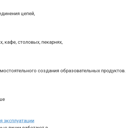
динения цепей,
 кафе, столовых, пекарнях,
мостоятельного создания образовательных продуктов.
ьше
я эксплуатации
вые линии работают в