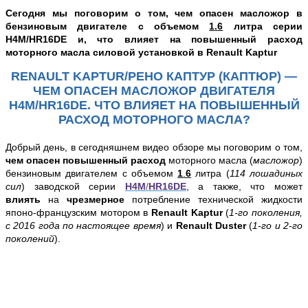
Сегодня мы поговорим о том,
чем опасен
масложор в
бензиновым двигателе с объемом
1
.
6
литра серии
H4M
/
HR16DE и
, что влияет на повышенный расход
моторного масла силовой установкой
в
Renault Kaptur
RENAULT KAPTUR/РЕНО КАПТУР (КАПТЮР) —
ЧЕМ ОПАСЕН МАСЛОЖОР ДВИГАТЕЛЯ
H4M/HR16DE. ЧТО ВЛИЯЕТ НА
ПОВЫШЕННЫЙ
РАСХОД МОТОРНОГО МАСЛА
?
Добрый день, в
сегодняшнем видео обзоре
мы поговорим о том,
чем опасен повышенный расход
моторного масла (
масложор
)
бензиновым двигателем с объемом
1
.
6
литра (
114 лошадиных
сил
) заводской серии
H4M
/
HR16DE
, а также, что может
влиять
на
чрезмерное
потребление технической жидкости
японо-французским мотором
в
Renault Kaptur
(
1-го поколения,
с 2016 года по настоящее время
) и
Renault
Duster
(
1-го и 2-го
поколений
)
.