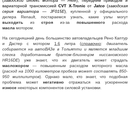
(
заводской индекс мотора — H4M
), передним приводом и
вариаторной трансмиссией
CVT X-Tronic
от
Jatco
(
заводская
серия вариатора —
JF015E
)
, купленной у официального
дилера Renault, постараемся узнать, какие узлы могут
выходить
из
строя
из-за
повышенного
расхода
масла
мотором.
На сегодняшний день большинство автовладельцев Рено Каптур
и Дастер с мотором
1.6
литра (
справочно
: двигатель
собирается на автоВАЗе в Тольятти и является младшим
слегка доработанным братом-близнецом ниссановского
HR16DE
) уже знают, что их двигатель может страдать
масложором
— повышенным расходом моторного масла
(
расход на 1000 километров пробега может составлять 850-
950 миллилитров
). Однако мало, кто знает, что подобная
проблема может
негативно
отражаться на ускоренном
износе
некоторых компонентов силовой установки.