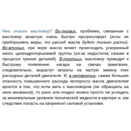
Чем опасен масложор?
Во-первых
, проблема, связанная с
масложор зачастую очень быстро прогрессирует (
если не
предпринять меры, то расход масла будет только расти
).
Во-вторых
, при жоре масла может происходить ускоренный
износ цилиндропоршневой группы (из-за недостатка смазки в
процессе трения деталей).
В-третьих
, масложор приводит к
быстрому появлению нагара на свечах зажигания,
следовательно, вырастут затраты на частую замену этих
расходных деталей двигателя. И,
в-четвертых
, самая большая
опасность повышенного расхода моторного масла двигателем
кроется в том, что если жить с масложором (
не обращать на
него внимания
), то рано или поздно можно просто не уследить
за минимальным уровнем технической жидкости в картере и, как
следствие попасть на капремонт силовой установки.