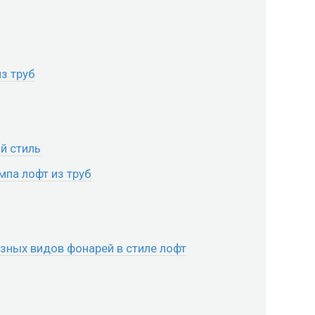
з труб
й стиль
мпа лофт из труб
ных видов фонарей в стиле лофт