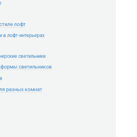
е
стиле лофт
 в лофт-интерьерах
нерские светильники
 формы светильников
в
ля разных комнат