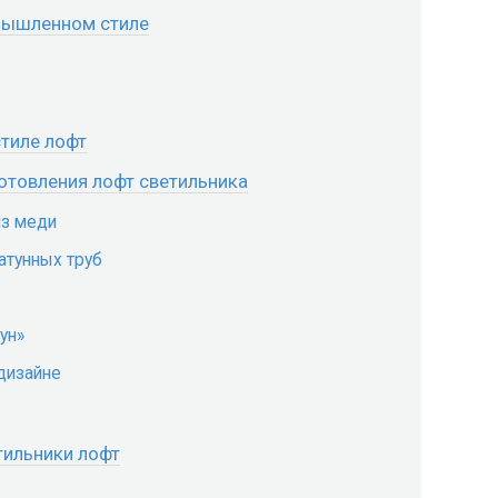
омышленном стиле
стиле лофт
отовления лофт светильника
из меди
атунных труб
ун»
дизайне
тильники лофт