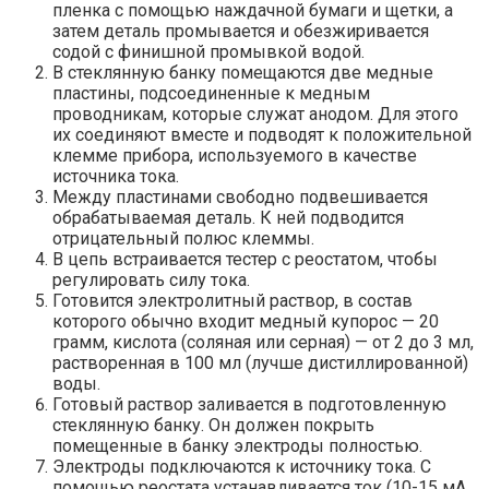
пленка с помощью наждачной бумаги и щетки, а
затем деталь промывается и обезжиривается
содой с финишной промывкой водой.
В стеклянную банку помещаются две медные
пластины, подсоединенные к медным
проводникам, которые служат анодом. Для этого
их соединяют вместе и подводят к положительной
клемме прибора, используемого в качестве
источника тока.
Между пластинами свободно подвешивается
обрабатываемая деталь. К ней подводится
отрицательный полюс клеммы.
В цепь встраивается тестер с реостатом, чтобы
регулировать силу тока.
Готовится электролитный раствор, в состав
которого обычно входит медный купорос — 20
грамм, кислота (соляная или серная) — от 2 до 3 мл,
растворенная в 100 мл (лучше дистиллированной)
воды.
Готовый раствор заливается в подготовленную
стеклянную банку. Он должен покрыть
помещенные в банку электроды полностью.
Электроды подключаются к источнику тока. С
помощью реостата устанавливается ток (10-15 мА