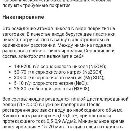
получать требуемые покрытия.
Никелирование
Это осаждение атомов никеля в виде покрытия на
заготовке. В качестве анода берутся две пластинки
никеля, погружаются в ванну с электролитом на
одинаковом расстоянии. Между ними на подвесе
располагают объект никелирования. Сернокислый
состав электролита включает в себя:
140-200 г/л сернокислого никеля (NiSO4);
50-70 г/л сернокислого натрия (Na2SO4);
30-50 г/л сернокислого магния (Mg SO4);
5-10 г/л хлористого натрия (NaCl);
25-30 г/л борной кислоты (H3B03).
Все составляющие разводятся тёплой дистиллированной
водой (20-25С0) в нужной пропорции. После
растворения доливают воду до необходимого объёма.
Кислотность раствора – 5,0-5,5 pH, при плотности
протекающего тока 0,5-0,9 А/дм2. Минимальное время
никелирования – 15-20 мин. Толщина слоя находится в