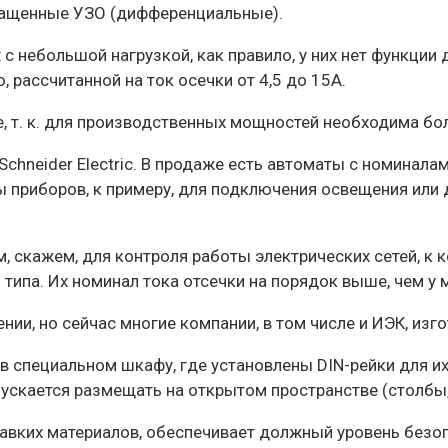
нащенные УЗО (дифференциальные).
с небольшой нагрузкой, как правило, у них нет функции
рассчитанной на ток осечки от 4,5 до 15А.
, т. к. для производственных мощностей необходима бол
hneider Electric. В продаже есть автоматы с номиналам
 приборов, к примеру, для подключения освещения или 
м, скажем, для контроля работы электрических сетей, 
ипа. Их номинал тока отсечки на порядок выше, чем у
ении, но сейчас многие компании, в том числе и ИЭК, и
 специальном шкафу, где установлены DIN-рейки для и
скается размещать на открытом пространстве (столбы, 
авких материалов, обеспечивает должный уровень безо