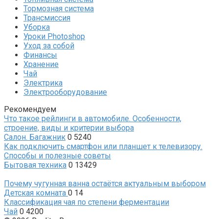
Тормозная система
Трансмиссия
Уборка
Уроки Photoshop
Уход за собой
Финансы
Хранение
Чай
Электрика
Электрооборудование
Рекомендуем
Что такое рейлинги в автомобиле. Особенности,
строение, виды и критерии выбора
Салон. Багажник
0
5240
Как подключить смартфон или планшет к телевизору.
Способы и полезные советы
Бытовая техника
0
13429
Почему чугунная ванна остаётся актуальным выбором
Детская комната
0
14
Классификация чая по степени ферментации
Чай
0
4200