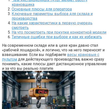
крановщика
Основные плюсы для оператора
Ключевые параметры выбора для склада и
производства
На какие характеристики в первую очередь
смотреть
На что посмотреть при покупке конкретной модели
Типичные ошибки при выборе и как их избежать
На современном складе или в цехе кран давно стал
«рабочей лошадкой», и логично, что на него переносят и
взвешивание. Если вы подбираете
весы крановые с
пультом
для действующего производства, важно сразу
понимать, какие плюсы дает дистанционное управление
и за что вы реально платите.