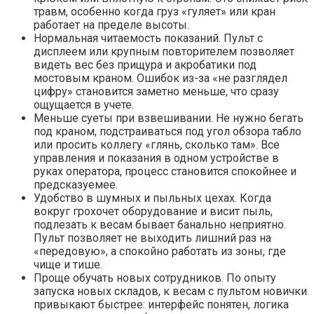
травм, особенно когда груз «гуляет» или кран
работает на пределе высоты.
Нормальная читаемость показаний. Пульт с
дисплеем или крупным повторителем позволяет
видеть вес без прищура и акробатики под
мостовым краном. Ошибок из-за «не разглядел
цифру» становится заметно меньше, что сразу
ощущается в учете.
Меньше суеты при взвешивании. Не нужно бегать
под краном, подстраиваться под угол обзора табло
или просить коллегу «глянь, сколько там». Все
управления и показания в одном устройстве в
руках оператора, процесс становится спокойнее и
предсказуемее.
Удобство в шумных и пыльных цехах. Когда
вокруг грохочет оборудование и висит пыль,
подлезать к весам бывает банально неприятно.
Пульт позволяет не выходить лишний раз на
«передовую», а спокойно работать из зоны, где
чище и тише.
Проще обучать новых сотрудников. По опыту
запуска новых складов, к весам с пультом новички
привыкают быстрее: интерфейс понятен, логика