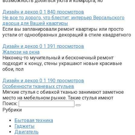
возможность добиться уюта и комфорта, но
Дизайн и декор
0
1 840 просмотров
Не все то дорого, что блестит: интерьер Версальского
дворца для Вашей квартиры
Если вы запланировали ремонт квартиры или просто
устали от однообразных декораций в стиле квадратного
Дизайн и декор
0
1 391 просмотров
Жалюзи на окна
Наконец-то мучительный и бесконечный ремонт
подходит к концу, стены украшают новые красивые
обои, пол
Дизайн и декор
0
1 190 просмотров
Особенности тканевых стульев
Мягкие стулья с обивкой тканью занимают заметное
место на мебельном рынке. Такие стулья имеют
Поиск:
Рубрики
Бытовая техника
Гаджеты
Двигатель