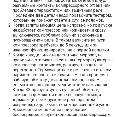
подачи питания – вилка, розетка, сетевой шнур,
разъемные контакты компрессорного отсека или
проблемы с термостатом или защитным реле.
Последние две детали надо прозвонить тестером,
который не покажет ответа в случае поломок.
Когда запитывающая цепь исправна, но при пуске
не работает компрессор или «оживает» и сразу
выключается, проблема обычно заключена в
пускозащитном реле. В таком варианте на пуск
компрессора требуется до 5 секунд, или он
начинает функционировать не с первой попытки.
Когда холодильник недостаточно морозит, но
правильно отвечает на сигналы терморегулятора, а
компрессор нагревается, реагирует защита от
перегревов. Термозащитное и реле пуска в таком
варианте полностью исправны – надо проверять
рабочую обмотку двигателя-компрессора –
возможно произошло межвитковое замыкание.
Когда КЗ присутствует в пусковой обмотке,
компрессор может и вовсе не запускаться, а
термозащитное и пусковое реле при этом
исправны, надо заменять компрессионный узел.
Чрезмерное морожение при условии
беспрерывного функционирования компрессора