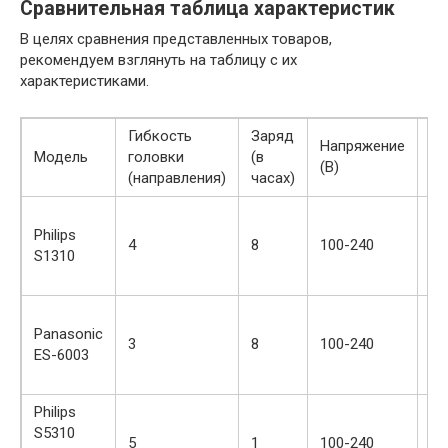
Сравнительная таблица характеристик
В целях сравнения представленных товаров,
рекомендуем взглянуть на таблицу с их
характеристиками.
Гибкость
Заряд
Напряжение
Модель
головки
(в
Цв
(В)
(направления)
часах)
че
Philips
4
8
100-240
яр
S1310
кр
Panasonic
си
3
8
100-240
ES-6003
се
Philips
S5310
си
5
1
100-240