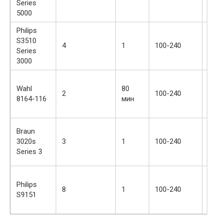
Series
се
5000
Philips
S3510
се
4
1
100-240
Series
и 
3000
Wahl
80
2
100-240
че
8164-116
мин
Braun
3020s
3
1
100-240
че
Series 3
Philips
8
1
100-240
кр
S9151