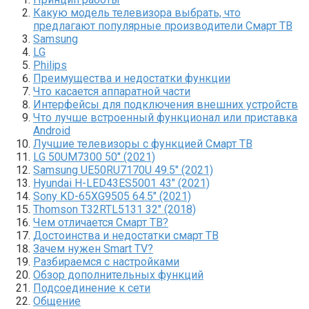
Какую модель телевизора выбрать, что
предлагают популярные производители Смарт ТВ
Samsung
LG
Philips
Преимущества и недостатки функции
Что касается аппаратной части
Интерфейсы для подключения внешних устройств
Что лучше встроенный функционал или приставка
Android
Лучшие телевизоры с функцией Смарт ТВ
LG 50UM7300 50″ (2021)
Samsung UE50RU7170U 49.5″ (2021)
Hyundai H-LED43ES5001 43″ (2021)
Sony KD-65XG9505 64.5″ (2021)
Thomson T32RTL5131 32″ (2018)
Чем отличается Смарт ТВ?
Достоинства и недостатки смарт ТВ
Зачем нужен Smart TV?
Разбираемся с настройками
Обзор дополнительных функций
Подсоединение к сети
Общение