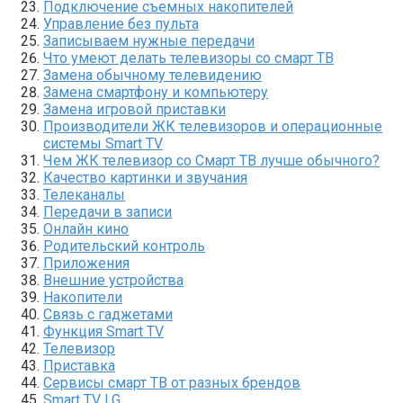
Подключение съемных накопителей
Управление без пульта
Записываем нужные передачи
Что умеют делать телевизоры со смарт ТВ
Замена обычному телевидению
Замена смартфону и компьютеру
Замена игровой приставки
Производители ЖК телевизоров и операционные
системы Smart TV
Чем ЖК телевизор со Смарт ТВ лучше обычного?
Качество картинки и звучания
Телеканалы
Передачи в записи
Онлайн кино
Родительский контроль
Приложения
Внешние устройства
Накопители
Связь с гаджетами
Функция Smart TV
Телевизор
Приставка
Сервисы смарт ТВ от разных брендов
Smart TV LG