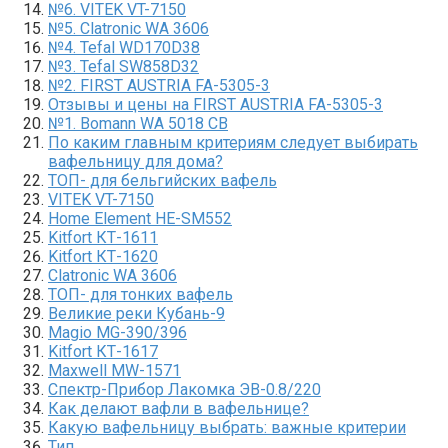
№6. VITEK VT-7150
№5. Clatronic WA 3606
№4. Tefal WD170D38
№3. Tefal SW858D32
№2. FIRST AUSTRIA FA-5305-3
Отзывы и цены на FIRST AUSTRIA FA-5305-3
№1. Bomann WA 5018 CB
По каким главным критериям следует выбирать
вафельницу для дома?
ТОП- для бельгийских вафель
VITEK VT-7150
Home Element HE-SM552
Kitfort КТ-1611
Kitfort КТ-1620
Clatronic WA 3606
ТОП- для тонких вафель
Великие реки Кубань-9
Magio MG-390/396
Kitfort КТ-1617
Maxwell MW-1571
Спектр-Прибор Лакомка ЭВ-0.8/220
Как делают вафли в вафельнице?
Какую вафельницу выбрать: важные критерии
Тип