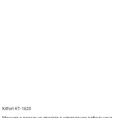
Kitfort КТ-1620
Мощная и довольно простая в управлении вафельница