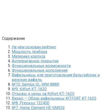
Содержание
На чём основан рейтинг
Мощность прибора
Материал корпуса
Антипригарное покрытие
Функциональные возможности
Функциональные дополнения
Вафельницы для приготовления бельгийских и
венских вафель
№10. Gemlux GL-WM-888R
№9. Kitfort КТ-1620
Отзывы и цены на Kitfort КТ-1620
Видео — Обзор вафельницы KITFORT KT-1620
№8. Princess 132400
№7. Home Element HE-SM552