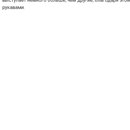
выступает немного больше, чем другие, благодаря это
рукавами.