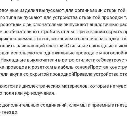
овочные изделия выпускают для организации открытой 
о типа выпускают для устройства открытой проводки т
 розеткам с выключателями выпускают аналогичные рас
в необязательно штробить стены. При желании скрыть 
прикрепляемая к стене, механизм и внешняя накладка с
полнить начинающий электрикСтильные накладные выклю
дки используются одножильные провода с многослойной
ииНакладные выключатели в ретро стилистикеЭлектроус
а проводов к розеткам в кабель каналеПростая констр
ли вкупе со скрытой проводкойПравила устройства от
яются из диэлектрических материалов, которые не чувс
 поля или уф-излучения.
х дополнительных соединений, клеммы и приемные гнезд
 гнездо.