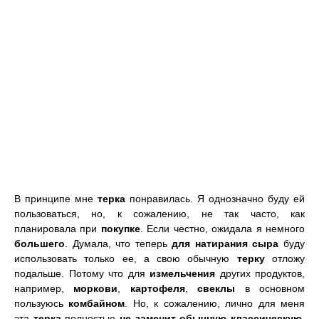
В принципе мне
терка
понравилась. Я однозначно буду ей
пользоваться, но, к сожалению, не так часто, как
планировала при
покупке
. Если честно, ожидала я немного
большего
. Думала, что теперь
для натирания сыра
буду
использовать только ее, а свою обычную
терку
отложу
подальше. Потому что для
измельчения
других продуктов,
например,
моркови
,
картофеля
,
свеклы
в основном
пользуюсь
комбайном
. Но, к сожалению, лично для меня
эта
терка
полностью
не заменит обычную классическую
,