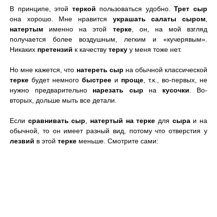
В принципе, этой
теркой
пользоваться удобно.
Трет сыр
она хорошо. Мне нравится
у
крашать салаты сыром
,
натертым
именно на этой
терке
, он, на мой взгляд
получается более воздушным, легким и «кучерявым».
Никаких
претензий
к качеству
терку
у меня тоже нет.
Но мне кажется, что
натереть сыр
на обычной классической
терке
будет немного
быстрее
и
проще
, т.к., во-первых, не
нужно предварительно
нарезать сыр
на
кусочки
. Во-
вторых, дольше мыть все детали.
Если
сравнивать сыр
,
натертый на терке
для
сыра
и на
обычной, то он имеет разный вид, потому что отверстия у
лезвий
в этой
терке
меньше. Смотрите сами: