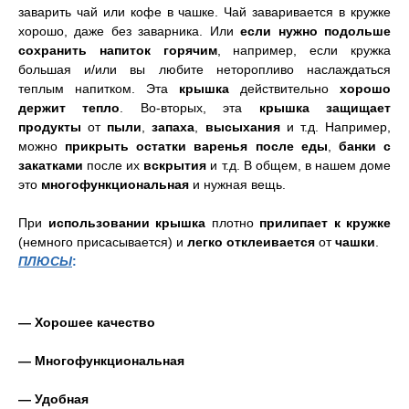
заварить чай или кофе в чашке. Чай заваривается в кружке
хорошо, даже без заварника. Или
если нужно подольше
сохранить напиток горячим
, например, если кружка
большая и/или вы любите неторопливо наслаждаться
теплым напитком. Эта
крышка
действительно
хорошо
держит тепло
. Во-вторых, эта
крышка защищает
продукты
от
пыли
,
запаха
,
высыхания
и т.д. Например,
можно
прикрыть остатки варенья после еды
,
банки с
закатками
после их
вскрытия
и т.д. В общем, в нашем доме
это
многофункциональная
и нужная вещь.
При
использовании крышка
плотно
прилипает к кружке
(немного присасывается) и
легко отклеивается
от
чашки
.
ПЛЮСЫ
:
— Хорошее качество
— Многофункциональная
— Удобная