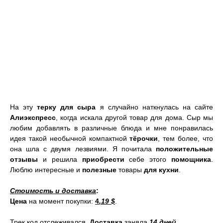
На эту
терку для сыра
я случайно наткнулась на сайте
Алиэкспресс
, когда искала другой товар для дома. Сыр мы
любим добавлять в различные блюда и мне понравилась
идея такой необычной компактной
тёрочки
, тем более, что
она шла с двумя лезвиями. Я почитала
положительные
отзывы
и решила
приобрести
себе этого
помощника
.
Люблю интересные и
полезные
товары
для кухни
.
Стоимость и доставка
:
Цена
на момент покупки:
4
,19
$
.
Трек код отслеживался.
Доставка
заняла
14 дней
.