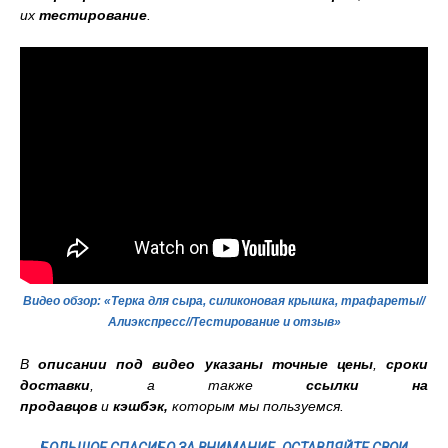
их
тестирование
.
Видео обзор: «Терка для сыра, силиконовая крышка, трафареты//
Алиэкспресс//Тестирование и отзыв»
В
описании под видео указаны точные цены
,
сроки
доставки
, а также
ссылки на
продавцов
и
кэшбэк
,
которым мы пользуемся.