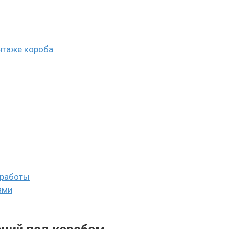
нтаже короба
 работы
ями