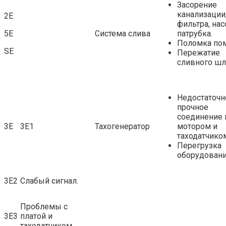
Засорение
канализации
2Е
фильтра, нас
5Е
Система слива
патрубка.
Поломка по
SE
Пережатие
сливного шл
Недостаточн
прочное
соединение
3Е
3Е1
Тахогенератор
мотором и
таходатчико
Перегрузка
оборудовани
3Е2
Слабый сигнал.
Проблемы с
3Е3
платой и
таходатчиком.