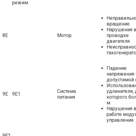
режим.
Неправильн
вращение.
Нарушения 
8Е
Мотор
проводке
двигателя.
Неисправнос
тахогенерато
Падение
напряжения
допустимой 
Использова
Система
удлинителя,
9Е
9Е1
питания
которого бо
м.
Нарушения 
работе моду
управления.
9Е2