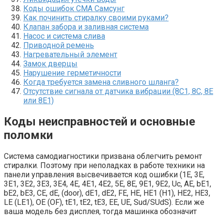
Коды ошибок СМА Самсунг
Как починить стиралку своими руками?
Клапан забора и заливная система
Насос и система слива
Приводной ремень
Нагревательный элемент
Замок дверцы
Нарушение герметичности
Когда требуется замена сливного шланга?
Отсутствие сигнала от датчика вибрации (8С1, 8С, 8Е
или 8Е1)
Коды неисправностей и основные
поломки
Система самодиагностики призвана облегчить ремонт
стиралки. Поэтому при неполадках в работе техники на
панели управления высвечивается код ошибки (1E, 3E,
3E1, 3E2, 3E3, 3E4, 4E, 4E1, 4E2, 5E, 8E, 9E1, 9E2, Uc, AE, bE1,
bE2, bE3, CE, dE, (door), dE1, dE2, FE, HE, HE1 (H1), HE2, HE3,
LE (LE1), OE (OF), tE1, tE2, tE3, EE, UE, Sud/SUdS). Если же
ваша модель без дисплея, тогда машинка обозначит