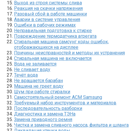
Выход из строя системы слива
Реакция на скачки напряжения
Разовый сбой в работе машинки
Аварии в системе управления
Ошибки в рабочих режимах
Неправильная подготовка к стирке
Повреждение термодатчика агрегата
Стиральная машина самсунг коды ошибок,
отображающихся на дисплее
Причины неисправностей и методы их устранения
Стиральная машина не включается
Вода не заливается
Не сливает воду
Течёт вода
Не вращается барабан
Машина не греет воду
Шум при работе стиралки
Самостоятельный ремонт АСМ Samsung
Требуемый набор инструментов и материалов
Последовательность разборки
Диагностика и замена ТЭНа
Замена приводного ремня
Чистка и замена сливного насоса, фильтра и шланга
Ликвидация утечки воды