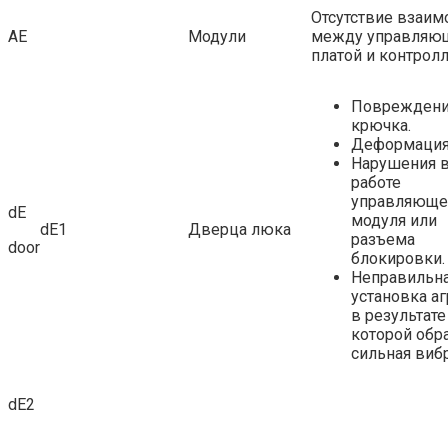
Отсутствие взаим
АЕ
Модули
между управляю
платой и контрол
Поврежден
крючка.
Деформация
Нарушения 
работе
управляюще
dE
модуля или
dE1
Дверца люка
разъема
door
блокировки.
Неправильн
установка аг
в результате
которой обр
сильная виб
dE2