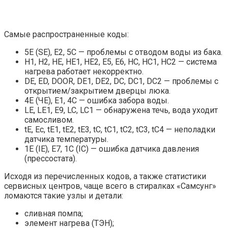
Самые распространенные коды:
5Е (SE), Е2, 5С — проблемы с отводом воды из бака.
Н1, Н2, НЕ, НЕ1, НЕ2, Е5, Е6, НС, НС1, НС2 — система
нагрева работает некорректно.
DE, ED, DOOR, DE1, DE2, DC, DC1, DC2 — проблемы с
открытием/закрытием дверцы люка.
4E (ЧЕ), Е1, 4С — ошибка забора воды.
LE, LE1, E9, LC, LC1 — обнаружена течь, вода уходит
самосливом.
tE, Ec, tE1, tE2, tE3, tC, tC1, tC2, tC3, tC4 — неполадки
датчика температуры.
1Е (IE), Е7, 1С (IC) — ошибка датчика давления
(прессостата).
Исходя из перечисленных кодов, а также статистики
сервисных центров, чаще всего в стиралках «Самсунг»
ломаются такие узлы и детали:
сливная помпа;
элемент нагрева (ТЭН);