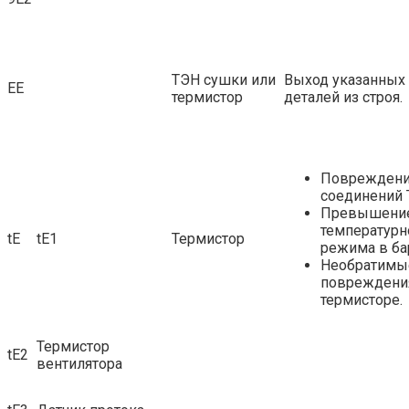
ТЭН сушки или
Выход указанных
ЕЕ
термистор
деталей из строя.
Поврежден
соединений 
Превышени
температурн
tE
tE1
Термистор
режима в ба
Необратимы
повреждени
термисторе.
Термистор
tE2
вентилятора