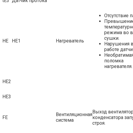
tE3
Датчик протока
Отсутствие п
Превышени
температурн
режима во 
сушки.
НЕ
НЕ1
Нагреватель
Нарушения 
работе датчи
Необратима
поломка
нагревателя.
НЕ2
НЕ3
Выход вентилятор
Вентиляционная
FE
конденсатора зап
система
строя.