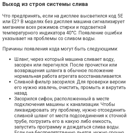
Выход из строя системы слива
Что предпринять, если на дисплее высветился код 5Е
или Е2? В моделях без дисплея машина сигнализирует
миганием всех режимов стирки и подсветкой
температурного индикатора 40°С. Появление ошибки
указывает на проблемы со сливом воды.
Причины появления кода могут быть следующими:
Шланг, через который машина сливает воду,
засорен или перегнулся. После прочистки или
возвращения шланга в обычное положение
нормальная работа агрегата восстанавливается.
Сливной фильтр засорился. Для проверки версии
его нужно извлечь, очистить, промыть и вкрутить
назад.
Засорился сифон, расположенный в месте
подключения машины к канализации. Чтобы
ликвидировать эту проблему, нужно отсоединить
сливной шланг от места подсоединения к сточной
трубе, погрузить его в какую либо емкость,
запустить программу и дождаться слива воды.
Если она беспрепятственно льется, нужно срочно