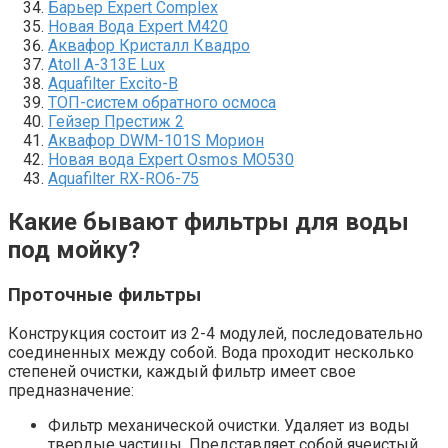
Барьер Expert Complex
Новая Вода Expert M420
Аквафор Кристалл Квадро
Atoll A-313E Lux
Aquafilter Excito-B
ТОП-систем обратного осмоса
Гейзер Престиж 2
Аквафор DWM-101S Морион
Новая вода Expert Osmos MO530
Aquafilter RX-RO6-75
Какие бывают фильтры для воды
под мойку?
Проточные фильтры
Конструкция состоит из 2-4 модулей, последовательно
соединенных между собой. Вода проходит несколько
степеней очистки, каждый фильтр имеет свое
предназначение:
Фильтр механической очистки. Удаляет из воды
твердые частицы. Представляет собой ячеистый