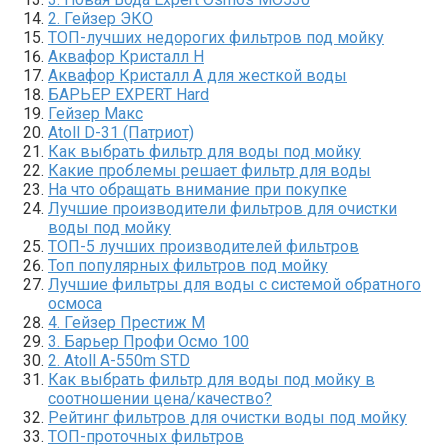
2. Гейзер ЭКО
ТОП-лучших недорогих фильтров под мойку
Аквафор Кристалл Н
Аквафор Кристалл А для жесткой воды
БАРЬЕР EXPERT Hard
Гейзер Макс
Atoll D-31 (Патриот)
Как выбрать фильтр для воды под мойку
Какие проблемы решает фильтр для воды
На что обращать внимание при покупке
Лучшие производители фильтров для очистки
воды под мойку
ТОП-5 лучших производителей фильтров
Топ популярных фильтров под мойку
Лучшие фильтры для воды с системой обратного
осмоса
4. Гейзер Престиж М
3. Барьер Профи Осмо 100
2. Atoll A-550m STD
Как выбрать фильтр для воды под мойку в
соотношении цена/качество?
Рейтинг фильтров для очистки воды под мойку
ТОП-проточных фильтров