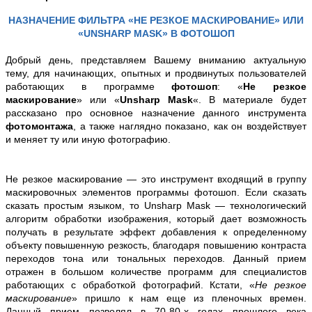
НАЗНАЧЕНИЕ ФИЛЬТРА «НЕ РЕЗКОЕ МАСКИРОВАНИЕ» ИЛИ
«UNSHARP MASK» В ФОТОШОП
Добрый день, представляем Вашему
вниманию актуальную
тему,
для начинающих, опытных и продвинутых пользователей
работающих в программе
фотошоп
: «
Не резкое
маскирование
» или «
Unsharp Mask
«. В материале будет
рассказано про основное назначение данного инструмента
фотомонтажа
, а также наглядно показано, как он воздействует
и меняет ту или иную фотографию.
Не резкое маскирование — это инструмент входящий в группу
маскировочных элементов программы фотошоп. Если сказать
сказать простым языком, то Unsharp Mask — технологический
алгоритм обработки изображения, который дает возможность
получать в результате эффект добавления к определенному
объекту повышенную резкость, благодаря повышению контраста
переходов тона или тональных переходов. Данный прием
отражен в большом количестве программ для специалистов
работающих с обработкой фотографий. Кстати, «
Не резкое
маскирование
» пришло к нам еще из пленочных времен.
Данный прием позволял в 70-80-х годах прошлого века