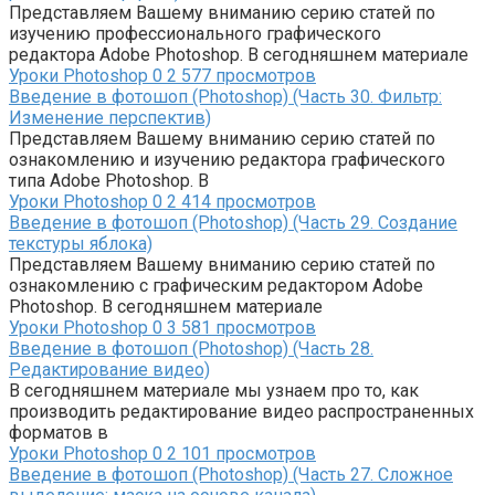
Представляем Вашему вниманию серию статей по
изучению профессионального графического
редактора Adobe Photoshop. В сегодняшнем материале
Уроки Photoshop
0
2 577 просмотров
Введение в фотошоп (Photoshop) (Часть 30. Фильтр:
Изменение перспектив)
Представляем Вашему вниманию серию статей по
ознакомлению и изучению редактора графического
типа Adobe Photoshop. В
Уроки Photoshop
0
2 414 просмотров
Введение в фотошоп (Photoshop) (Часть 29. Создание
текстуры яблока)
Представляем Вашему вниманию серию статей по
ознакомлению с графическим редактором Adobe
Photoshop. В сегодняшнем материале
Уроки Photoshop
0
3 581 просмотров
Введение в фотошоп (Photoshop) (Часть 28.
Редактирование видео)
В сегодняшнем материале мы узнаем про то, как
производить редактирование видео распространенных
форматов в
Уроки Photoshop
0
2 101 просмотров
Введение в фотошоп (Photoshop) (Часть 27. Сложное