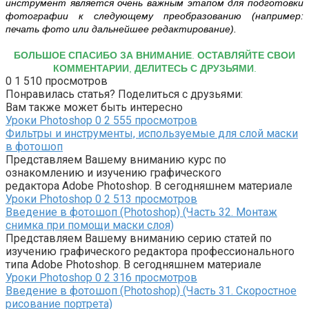
инструмент является очень важным этапом для подготовки
фотографии к следующему преобразованию (например:
печать фото или дальнейшее редактирование).
БОЛЬШОЕ СПАСИБО ЗА ВНИМАНИЕ
.
ОСТАВЛЯЙТЕ СВОИ
КОММЕНТАРИИ
,
ДЕЛИТЕСЬ С ДРУЗЬЯМИ
.
0
1 510 просмотров
Понравилась статья? Поделиться с друзьями:
Вам также может быть интересно
Уроки Photoshop
0
2 555 просмотров
Фильтры и инструменты, используемые для слой маски
в фотошоп
Представляем Вашему вниманию курс по
ознакомлению и изучению графического
редактора Adobe Photoshop. В сегодняшнем материале
Уроки Photoshop
0
2 513 просмотров
Введение в фотошоп (Photoshop) (Часть 32. Монтаж
снимка при помощи маски слоя)
Представляем Вашему вниманию серию статей по
изучению графического редактора профессионального
типа Adobe Photoshop. В сегодняшнем материале
Уроки Photoshop
0
2 316 просмотров
Введение в фотошоп (Photoshop) (Часть 31. Скоростное
рисование портрета)