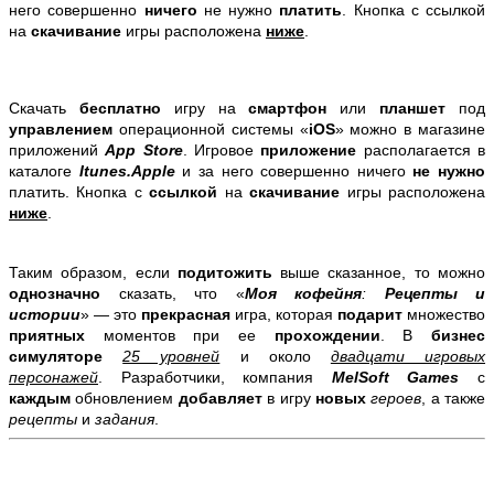
него совершенно
ничего
не нужно
платить
. Кнопка с ссылкой
на
скачивание
игры расположена
ниже
.
Скачать
бесплатно
игру на
смартфон
или
планшет
под
управлением
операционной системы «
iOS
» можно в магазине
приложений
App Store
. Игровое
приложение
располагается в
каталоге
Itunes.Apple
и за него совершенно ничего
не нужно
платить. Кнопка с
ссылкой
на
скачивание
игры расположена
ниже
.
Таким образом, если
подитожить
выше сказанное, то можно
однозначно
сказать, что «
Моя кофейня
:
Рецепты и
истории
» — это
прекрасная
игра, которая
подарит
множество
приятных
моментов при ее
прохождении
.
В
бизнес
симуляторе
25 уровней
и около
двадцати игровых
персонажей
. Разработчики, компания
MelSoft Games
с
каждым
обновлением
добавляет
в игру
новых
героев
, а также
рецепты
и
задания
.