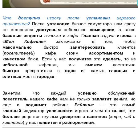
Что
доступно
игроку после
установки
игрового
приложения?
После
установки
бизнес симулятора нам сразу
же становится
доступным
небольшое
помещение
, а также
базовые рецепты
выпечки
и
кофе
.
Г
лавная
задача
игрока
в
«
Моя Кофейня
» заключается в том, чтобы
максимально
быстро
заинтересовать
клиентов
(
посетителей
)
кафе
своим
ассортиментом
и
качеством
блюд. Если у нас
получится
это
сделать
, то из
небольшой
кафешки, мы
сможем
достаточно
быстро
превратиться в
одно
из самых
главных
и
элитных
мест в
городке
.
Заметим, что каждый
успешно
обслуженный
посетитель
нашего
кафе
нам не только
заплатит
деньги, но
еще и
поднимет
рейтинг.
Рейтинг
— это самый
главный
индикатор
успешности
игрока и чем он
выше
, тем
больше
рецептов вкусных
десертов
и
напитков
(
кофе, чай и
коктейли
) у нас
появится
в
распоряжении
.