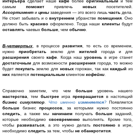
интерьера
сделает наше
кафе
более
оригинальным
и тем
самым
поможет
привлечь
новых
посетителей.
Ассортимент
и
цены
заведения — это всего лишь
часть
дела.
Не стоит забывать и о
внутреннем
убранстве
помещения
. Оно
должно быть
красиво
оформлено. Тогда наши
клиенты
будут
оставлять
чаевых
больше
, чем
обычно
.
В-четвертых
, в процессе
развития
, то есть со временем,
нужно
приобретать
землю для
жителей
города и для
расширения
своего
кафе
. Когда наш
уровень
в игре станет
достаточным
для возможности
расширения
города, то можно
будет
покупать
землю для
новых
горожан, так как
каждый
из
них
является
потенциальным
клиентом
кофейни
.
Справочно заметим, что чем
больше
уровень нашего
мастерства
, тем
быстрее
игра
превращается
в настоящий
бизнес симулятор
.
Что именно
изменяется
?
Появляется
больше
бизнес
процессов
, за которыми нужно постоянно
следить
, а также мы
начинаем
получать
больше
заданий,
которые необходимо
своевременно
выполнять. Кроме того,
чтобы
развиваться
, а это нужно делать
постоянно
в игре,
необходимо
следить
за тем, чтобы
не обанкротится
.