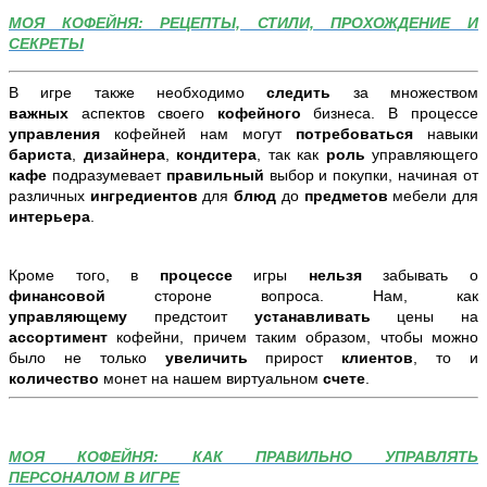
МОЯ КОФЕЙНЯ: РЕЦЕПТЫ, СТИЛИ, ПРОХОЖДЕНИЕ И
СЕКРЕТЫ
В игре также необходимо
следить
за множеством
важных
аспектов своего
кофейного
бизнеса. В процессе
управления
кофейней нам могут
потребоваться
навыки
бариста
,
дизайнера
,
кондитера
, так как
роль
управляющего
кафе
подразумевает
правильный
выбор и покупки, начиная от
различных
ингредиентов
для
блюд
до
предметов
мебели для
интерьера
.
Кроме того, в
процессе
игры
нельзя
забывать о
финансовой
стороне вопроса. Нам, как
управляющему
предстоит
устанавливать
цены на
ассортимент
кофейни, причем таким образом, чтобы можно
было не только
увеличить
прирост
клиентов
, то и
количество
монет на нашем виртуальном
счете
.
МОЯ КОФЕЙНЯ: КАК ПРАВИЛЬНО УПРАВЛЯТЬ
ПЕРСОНАЛОМ В ИГРЕ