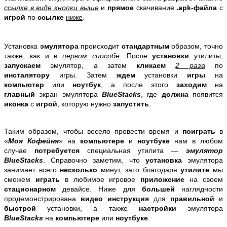
ссылке в виде кнопки выше
и
прямое
скачивание
.apk-файла
с
игрой
по
ссылке
ниже
.
Установка
эмулятора
происходит
стандартным
образом, точно
также, как и в
первом способе
. После
установки
утилиты,
запускаем
эмулятор, а затем
кликаем
2 раза
по
инсталятору
игры. Затем
ждем
установки
игры
на
компьютер
или
ноутбук
, а после этого
заходим
на
главный
экран эмулятора
BlueStacks
, где
должна
появится
иконка
с
игрой
, которую нужно
запустить
.
Таким образом, чтобы весело провести время и
поиграть
в
«
Моя Кофейня
» на
компьютере
и
ноутбуке
нам в любом
случае
потребуется
специальная утилита —
эмулятор
BlueStacks
. Справочно заметим, что
установка
эмулятора
занимает всего
несколько
минут, зато благодаря
утилите
мы
сможем
играть
в любимое игровое
приложение
на своем
стационарном
девайсе. Ниже для
большей
наглядности
продемонстрирована
видео инструкция
для
правильной
и
быстрой
установки, а также
настройки
эмулятора
BlueStacks
на
компьютере
или
ноутбуке
.