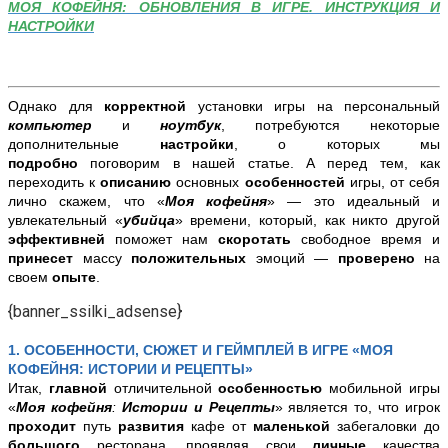
МОЯ КОФЕЙНЯ: ОБНОВЛЕНИЯ В ИГРЕ. ИНСТРУКЦИЯ И
НАСТРОЙКИ
Однако для
корректной
установки игры на персональный
компьютер
и
ноутбук
,
потребуются некоторые
дополнительные
настройки
, о которых мы
подробно
поговорим в нашей статье. А перед тем, как
переходить к
описанию
основных
особенностей
игры, от себя
лично скажем, что «
Моя кофейня
» — это идеальный и
увлекательный «
убийца
» времени, который, как никто другой
эффективней
поможет нам
скоротать
свободное время и
принесет
массу
положительных
эмоций —
проверено
на
своем
опыте
.
{banner_ssilki_adsense}
1. ОСОБЕННОСТИ, СЮЖЕТ И ГЕЙМПЛЕЙ В ИГРЕ «МОЯ
КОФЕЙНЯ: ИСТОРИИ И РЕЦЕПТЫ»
Итак,
главной
отличительной
особенностью
мобильной игры
«
Моя кофейня
:
Истории и Рецепты
» является то, что игрок
проходит
путь
развития
кафе от
маленькой
забегаловки до
большого
ресторана, проявляя свои
личные
качества