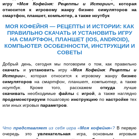
игру «
Моя Кофейня: Рецепты и Истории
«, которая
относится к игровому жанру бизнес симуляторов на
смартфон,
планшет, компьютер, а также ноутбук
МОЯ КОФЕЙНЯ — РЕЦЕПТЫ И ИСТОРИИ: КАК
ПРАВИЛЬНО СКАЧАТЬ И УСТАНОВИТЬ ИГРУ
НА СМАРТФОН, ПЛАНШЕТ (IOS, ANDROID),
КОМПЬЮТЕР. ОСОБЕННОСТИ, ИНСТРУКЦИИ И
СОВЕТЫ
Добрый день, сегодня мы поговорим о том,
как правильно
скачать
и
установить
игру «
Моя Кофейня
:
Рецепты и
Истории
«, которая относится к игровому жанру
бизнес
симуляторов
на
смартфон
,
планшет
,
компьютер
, а также
ноутбук
. Кроме того, расскажем
откуда
лучше
скачивать
необходимые
файлы
с
игрой
, а также наглядно
продемонстрируем
пошаговую
инструкцию
по
настройке
тех
или иных игровых
параметров
.
Что
представляет
из себя
игра «
Моя кофейня
«?
В первую
очередь это
увлекательная
игра, основным игровым