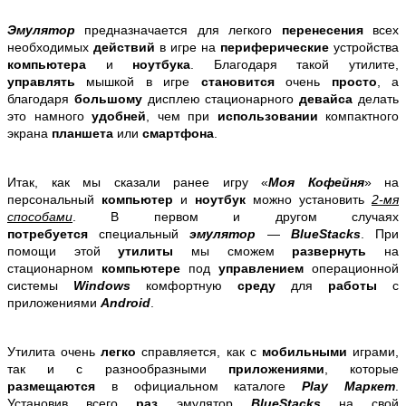
Эмулятор
предназначается для легкого
перенесения
всех
необходимых
действий
в игре на
периферические
устройства
компьютера
и
ноутбука
. Благодаря такой утилите,
управлять
мышкой в игре
становится
очень
просто
, а
благодаря
большому
дисплею стационарного
девайса
делать
это намного
удобней
, чем при
использовании
компактного
экрана
планшета
или
смартфона
.
Итак, как мы сказали ранее игру «
Моя Кофейня
» на
персональный
компьютер
и
ноутбук
можно установить
2-мя
способами
. В первом и другом случаях
потребуется
специальный
эмулятор
—
BlueStacks
. При
помощи этой
утилиты
мы сможем
развернуть
на
стационарном
компьютере
под
управлением
операционной
системы
Windows
комфортную
среду
для
работы
с
приложениями
Android
.
Утилита очень
легко
справляется, как с
мобильными
играми,
так и с разнообразными
приложениями
, которые
размещаются
в официальном каталоге
Play Маркет
.
Установив всего
раз
эмулятор
BlueStacks
на свой