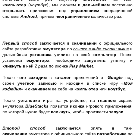
компьютер
(
ноутбук
), мы сможем в
дальнейшем
постоянно
открывать
приложения под
управлением
операционной
системы
Android
, причем
неограниченное
количество раз.
Первый
способ
заключается в
скачивании
с официального
сайта разработчика
эмулятора
по
ссылке в виде кнопки выше
и
дальнейшая
установка
утилиты на свой
компьютер
. После
установки
эмулятора
,
необходимо
запустить
утилиту и
кликнуть
в ней
2 раза
по иконке
Play Market
.
После чего
заходим
в
каталог
приложений от
Google
под
своей
учетной
записью
и находим в списке игру «
Моя
кофейня
» и
скачиваем
ее себе на
компьютер
или
ноутбук
.
После
установки
игры на устройство, на
главном
экране
эмулятора
BlueStacks
появится
иконка
игрового
приложения
,
по которой нужно будет
кликнуть
, чтобы произвести
запуск
.
Второй способ
заключается опять в таки
скачивании
эмулятора с официального сайта
разработчика
по