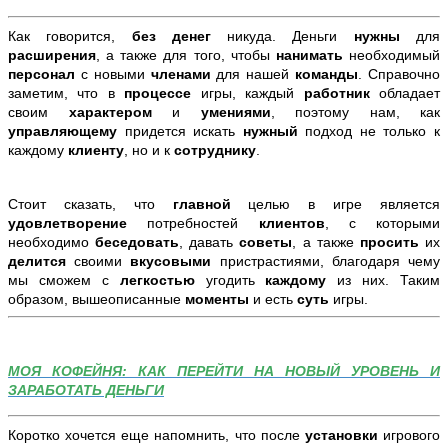
Как говорится,
без денег
никуда. Деньги
нужны
для
расширения
, а также для того, чтобы
нанимать
необходимый
персонал
с новыми
членами
для нашей
команды
. Справочно
заметим, что в
процессе
игры, каждый
работник
обладает
своим
характером
и
умениями
, поэтому нам, как
управляющему
придется искать
нужный
подход не только к
каждому
клиенту
, но и к
сотруднику
.
Стоит сказать, что
главной
целью в игре является
удовлетворение
потребностей
клиентов
, с которыми
необходимо
беседовать
, давать
советы
, а также
просить
их
делится
своими
вкусовыми
пристрастиями, благодаря чему
мы сможем с
легкостью
угодить
каждому
из них. Таким
образом, вышеописанные
моменты
и есть
суть
игры.
МОЯ КОФЕЙНЯ: КАК ПЕРЕЙТИ НА НОВЫЙ УРОВЕНЬ И
ЗАРАБОТАТЬ ДЕНЬГИ
Коротко хочется еще напомнить, что после
установки
игрового