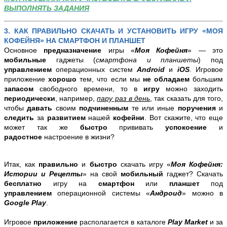
ВЫПОЛНЯТЬ ЗАДАНИЯ
3.
КАК ПРАВИЛЬНО СКАЧАТЬ И УСТАНОВИТЬ ИГРУ «МОЯ
КОФЕЙНЯ» НА СМАРТФОН И ПЛАНШЕТ
Основное
предназначение
игры «
Моя Кофейня
» — это
мобильные
гаджеты (
смартфона и планшеты
) под
управлением
операционных систем
Android
и
iOS
. Игровое
приложение
хорошо
тем, что если мы
не обладаем
большим
запасом
свободного времени, то в
игру
можно заходить
периодически
, например,
пару раз в день
, так сказать для того,
чтобы
давать
своим
подчиненным
те или иные
поручения
и
следить
за
развитием
нашей
кофейни
. Вот скажите, что еще
может так же
быстро
прививать
успокоение
и
радостное
настроение в жизни?
Итак, как
правильно
и
быстро
скачать игру «
Моя Кофейня:
Истории и Рецепты
» на свой
мобильный
гаджет? Скачать
бесплатно
игру на
смартфон
или
планшет
под
управлением
операционной системы «
Андроид
» можно в
Google Play
.
Игровое
приложение
располагается в каталоге
Play Market
и за