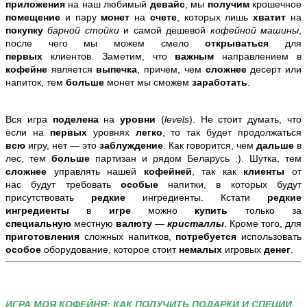
приложения
на наш любимый
девайс
, мы
получим
крошечное
помещение
и пару
монет
на
счете
, которых лишь
хватит
на
покупку
барной стойки
и самой дешевой
кофейной машины
,
после чего мы можем смело
открываться
для
первых
клиентов. Заметим, что
важным
направлением в
кофейне
является
выпечка
, причем, чем
сложнее
десерт или
напиток, тем
больше
монет мы сможем
заработать
.
Вся игра
поделена
на
уровни
(
levels
). Не стоит думать, что
если на
первых
уровнях
легко
, то так будет продолжаться
всю
игру, нет — это
заблуждение
. Как говорится, чем
дальше
в
лес, тем
больше
партизан и рядом Беларусь :). Шутка, тем
сложнее
управлять нашей
кофейней
, так как
клиенты
от
нас
будут требовать
особые
напитки, в которых будут
присутствовать
редкие
ингредиенты. Кстати
редкие
ингредиенты
в
игре
можно
купить
только за
специальную
местную
валюту
—
кристаллы
. Кроме того, для
приготовления
сложных напитков,
потребуется
использовать
особое
оборудование, которое стоит
немалых
игровых
денег
.
ИГРА МОЯ КОФЕЙНЯ: КАК ПОЛУЧИТЬ ПОДАРКИ И СПЕЦИИ