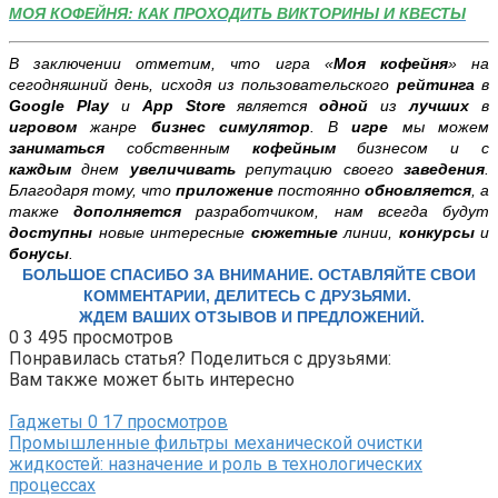
МОЯ КОФЕЙНЯ: КАК ПРОХОДИТЬ ВИКТОРИНЫ И КВЕСТЫ
В заключении отметим, что игра «
Моя кофейня
» на
сегодняшний день, исходя из пользовательского
рейтинга
в
Google Play
и
App Store
является
одной
из
лучших
в
игровом
жанре
бизнес симулятор
. В
игре
мы можем
заниматься
собственным
кофейным
бизнесом и с
каждым
днем
увеличивать
репутацию своего
заведения
.
Благодаря тому, что
приложение
постоянно
обновляется
, а
также
дополняется
разработчиком, нам всегда будут
доступны
новые интересные
сюжетные
линии,
конкурсы
и
бонусы
.
БОЛЬШОЕ СПАСИБО ЗА ВНИМАНИЕ. ОСТАВЛЯЙТЕ СВОИ
КОММЕНТАРИИ, ДЕЛИТЕСЬ С ДРУЗЬЯМИ.
ЖДЕМ ВАШИХ ОТЗЫВОВ И ПРЕДЛОЖЕНИЙ.
0
3 495 просмотров
Понравилась статья? Поделиться с друзьями:
Вам также может быть интересно
Гаджеты
0
17 просмотров
Промышленные фильтры механической очистки
жидкостей: назначение и роль в технологических
процессах