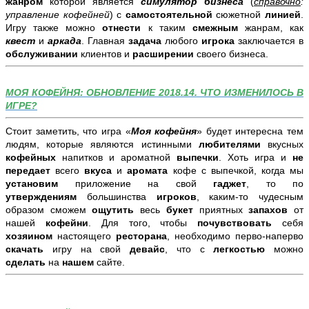
жанром
которой является
симулятор бизнеса
(
справочно
:
управление кофейней
) с
самостоятельной
сюжетной
линией
.
Игру также можно
отнести
к таким
смежным
жанрам, как
квест
и
аркада
. Главная
задача
любого
игрока
заключается в
обслуживании
клиентов и
расширении
своего бизнеса.
МОЯ КОФЕЙНЯ: ОБНОВЛЕНИЕ 2018.14. ЧТО ИЗМЕНИЛОСЬ В
ИГРЕ?
Стоит заметить, что игра «
Моя кофейня
» будет интересна тем
людям, которые являются истинными
любителями
вкусных
кофейных
напитков и ароматной
выпечки
. Хоть игра и
не
передает
всего
вкуса
и
аромата
кофе с выпечкой, когда мы
установим
приложение на свой
гаджет
, то по
утверждениям
большинства
игроков
, каким-то чудесным
образом сможем
ощутить
весь
букет
приятных
запахов
от
нашей
кофейни
. Для того, чтобы
почувствовать
себя
хозяином
настоящего
ресторана
, необходимо перво-наперво
скачать
игру на свой
девайс
, что с
легкостью
можно
сделать
на
нашем
сайте.