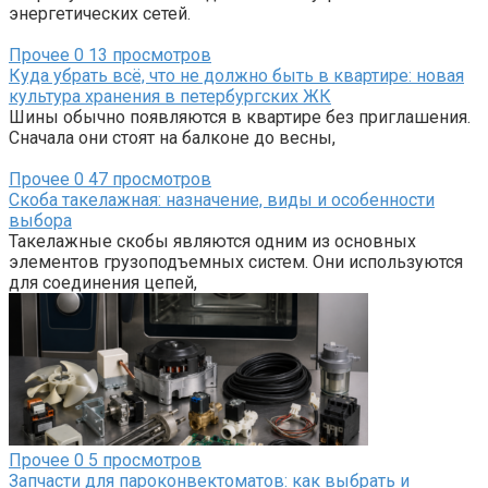
энергетических сетей.
Прочее
0
13 просмотров
Куда убрать всё, что не должно быть в квартире: новая
культура хранения в петербургских ЖК
Шины обычно появляются в квартире без приглашения.
Сначала они стоят на балконе до весны,
Прочее
0
47 просмотров
Скоба такелажная: назначение, виды и особенности
выбора
Такелажные скобы являются одним из основных
элементов грузоподъемных систем. Они используются
для соединения цепей,
Прочее
0
5 просмотров
Запчасти для пароконвектоматов: как выбрать и