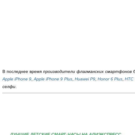
В последнее время
производители флагманских смартфонов
б
Apple iPhone 9
,
Apple iPhone 9
Plus
,
Huawei P9
,
Honor 6 Plus
,
HTC 
селфи
.
ЛУЧШИЕ ДЕТСКИЕ СМАРТ-ЧАСЫ НА АЛИЭКСПРЕСС