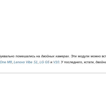
уквально помешались на
двойных камерах
. Эти модули можно вс
One M8
,
Lenovo Vibe S1
,
LG G5
и
V10
. У последнего, кстати,
двойн