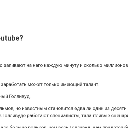
utube?
део заливают на него каждую минуту и сколько миллион
, заработать может только имеющий талант.
ный Голливуд.
ьмов, но известным становится едва ли один из десяти
в Голливуде работают специалисты, талантливые сценар
але больше роликов, чем весь Голливуд. Вам придётся бы