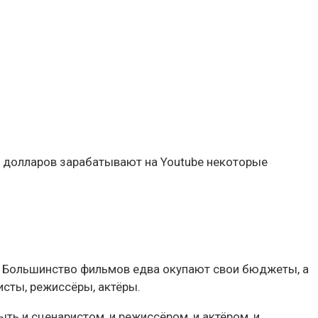
ов долларов зарабатывают на Youtube некоторые
. Большинство фильмов едва окупают свои бюджеты, а
исты, режиссёры, актёры.
ть и сценаристом, и режиссёром, и актёром, и