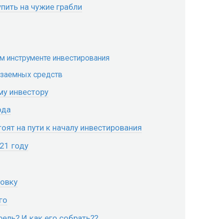
пить на чужие грабли
м инструменте инвестирования
 заемных средств
му инвестору
ода
ят на пути к началу инвестирования
21 году
ровку
го
ель? И как его собрать??