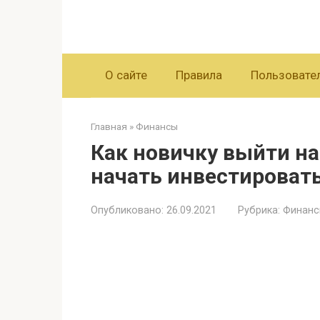
Перейти
к
контенту
О сайте
Правила
Пользовате
Главная
»
Финансы
Как новичку выйти н
начать инвестироват
Опубликовано:
26.09.2021
Рубрика:
Финан