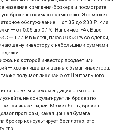
ке название компании-брокера и посмотрите
слуги брокеры взимают комиссию. Это может
итарное обслуживание — от 35 до 200 ₽. Или
ки — от 0,05 до 0,1%. Например, «Ак Барс
 БКС — 177 ₽ в месяц плюс 0,0531% со сделки,
ачинающему инвестору с небольшими суммами
 сделки.
ржа, на которой инвестор продает или
рий — хранилище для ценных бумаг инвестора.
я также получает лицензию от Центрального
дятся советы и рекомендации опытного
 узнайте, не консультирует ли брокер по
гает ли инвест-идеи. Может быть, брокер
елает прогнозы, какая ценная бумага
ли брокер консультирует бесплатно, это
ь его.