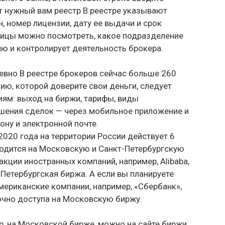
т нужный вам реестр В реестре указывают
н, номер лицензии, дату ее выдачи и срок
лицы можно посмотреть, какое подразделение
ю и контролирует деятельность брокера.
вно В реестре брокеров сейчас больше 260
ю, которой доверите свои деньги, следует
иям: выход на биржи, тарифы, виды
шения сделок — через мобильное приложение и
ону и электронной почте.
2020 года на территории России действует 6
ходится на Московскую и Санкт-Петербургскую
акции иностранных компаний, например, Alibaba,
Петербургская биржа. А если вы планируете
мериканские компании, например, «Сбербанк»,
точно доступа на Московскую биржу.
ер, на Московской бирже, можно на сайте биржи.