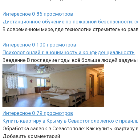
Интересное
0
86 просмотров
Дистанционное обучение по пожарной безопасности: 
В современном мире, где технологии стремительно раз
Интересное
0
100 просмотров
Психолог онлайн: анонимность и конфиденциальность
Введение В последние годы всё больше людей задумы
Интересное
0
79 просмотров
Купить квартиру в Крыму в Севастополе легко с прави
Обработка заявок в Севастополе: Как купить квартиру 
Добавить комментарий