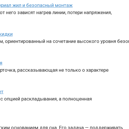
териал жил и безопасный монтаж
т него зависят нагрев линии, потери напряжения,
скидки
м, ориентированный на сочетание высокого уровня безо
я
рточка, рассказывающая не только о характере
ет
 с опцией раскладывания, а полноценная
гким основанием для сна. Его задача — поддерживать