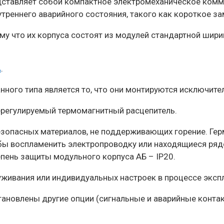
ставляет собой компактное электромеханическое комму
треннего аварийного состояния, такого как короткое за
му что их корпуса состоят из модулей стандартной шири
A
.
ого типа является то, что они монтируются исключител
регулируемый термомагнитный расцепитель.
езопасных материалов, не поддерживающих горение. Гер
тобы воспламенить электропроводку или находящиеся ря
пень защиты модульного корпуса АБ – IP20.
уживания или индивидуальных настроек в процессе эксп
ановлены другие опции (сигнальные и аварийные контак