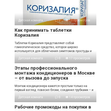
Детская комната
0
13 просмотров
Как принимать таблетки
Коризалия
Таблетки Коризалия представляют собой
гомеопатическое средство, которое широко
используется для облегчения симптомов простуды и
Детская комната
0
17 просмотров
Этапы профессионального
монтажа кондиционеров в Москве
– от вызова до запуска
Монтаж кондиционера кажется простым только на
первый взгляд: повесил блоки, соединил трубками – и
Детская комната
0
14 просмотров
Рабочие промокоды на покупки в