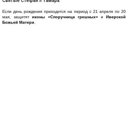
Святые Стефан
и
Тамара
.
Если день рождения приходится на период с 21 апреля по 20
мая, защитят
иконы «Споручница грешных»
и
Иверской
Божьей Матери
.