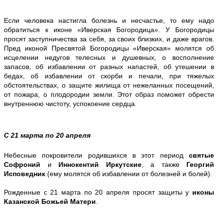
Если человека настигла болезнь и несчастье, то ему надо
обратиться к иконе «Иверская Богородица». У Богородицы
просят заступничества за себя, за своих близких, и даже врагов.
Пред иконой Пресвятой Богородицы «Иверская» молятся об
исцелении недугов телесных и душевных, о восполнение
запасов, об избавлении от разных напастей, об утешении в
бедах, об избавлении от скорби и печали, при тяжелых
обстоятельствах, о защите жилища от нежеланных посещений,
от пожара, о плодородии земли. Этот образ поможет обрести
внутреннюю чистоту, успокоение сердца.
С 21 марта по 20 апреля
Небесные покровители родившихся в этот период
святые
Софроний
и
Иннокентий Иркутские
, а также
Георгий
Исповедник
(ему молятся об избавлении от болезней и болей).
Рожденные с 21 марта по 20 апреля просят защиты у
иконы
Казанской Божьей Матери
.