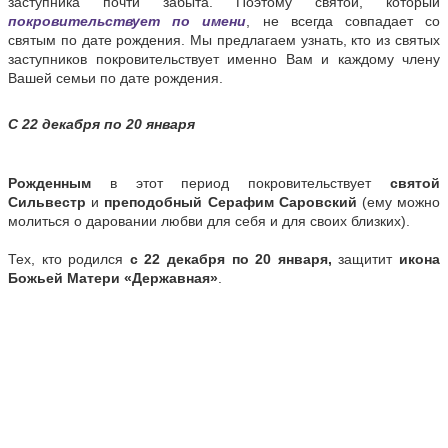
заступника почти забыта. Поэтому святой, который
покровительствует по имени
, не всегда совпадает со
святым по дате рождения. Мы предлагаем узнать, кто из святых
заступников покровительствует именно Вам и каждому члену
Вашей семьи по дате рождения.
С 22 декабря по 20 января
Рожденным
в этот период покровительствует
святой
Сильвестр
и
преподобный Серафим Саровский
(ему можно
молиться о даровании любви для себя и для своих близких).
Тех, кто родился
с 22 декабря по 20 января,
защитит
икона
Божьей Матери «Державная»
.