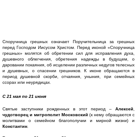
Споручница грешных означает Поручительница за грешных
перед Господом Иисусом Христом. Перед иконой «Споручница
грешных» молятся об обретении сил для исправления духа,
душевного облегчения, обретения надежды в будущем, о
даровании покаяния, об исцелении различных недугов телесных
и душевных, о спасении грешников. К иконе обращаются в
период душевной скорби, отчаяния, уныния, при семейных
ссорах или неурядицах.
С 21 мая по 21 июня
Святые заступники рожденных в этот период –
Алексей
,
чудотворец и митрополит Московский
(к нему обращаются с
молитвами о семейном благополучии и мирной жизни) и
Константин
.