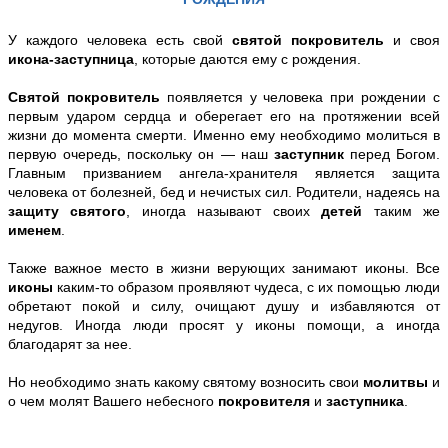
У каждого человека есть свой
святой покровитель
и своя
икона-заступница
, которые даются ему с рождения.
Святой покровитель
появляется у человека при рождении с
первым ударом сердца и оберегает его на протяжении всей
жизни до момента смерти. Именно ему необходимо молиться в
первую очередь, поскольку он — наш
заступник
перед Богом.
Главным призванием ангела-хранителя является защита
человека от болезней, бед и нечистых сил. Родители, надеясь на
защиту святого
, иногда называют своих
детей
таким же
именем
.
Также важное место в жизни верующих занимают иконы. Все
иконы
каким-то образом проявляют чудеса, с их помощью люди
обретают покой и силу, очищают душу и избавляются от
недугов. Иногда люди просят у иконы помощи, а иногда
благодарят за нее.
Но необходимо знать какому святому возносить свои
молитвы
и
о чем молят Вашего небесного
покровителя
и
заступника
.