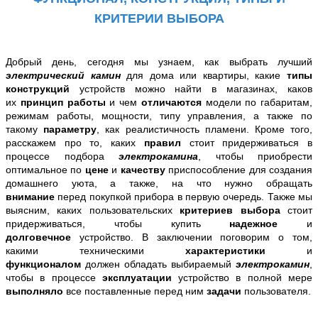
КРИТЕРИИ ВЫБОРА
Добрый день, сегодня мы узнаем, как выбрать лучший
электрический камин
для дома или квартиры
, какие
типы
конструкци
й
устройств можно найти в магазинах, каков
их
принцип работы
и
чем
отличаются
модели по габаритам
,
режимам работы,
мощности
, типу управления, а также по
такому
параметру
, как реалистичность пламени
. Кроме того,
расскажем про то, к
аких
правил
стоит придерживаться
в
процессе подбора
электрокамина
, чтобы приобрести
оптимальное по
цене
и
качеству
приспособление для создания
домашнего уюта
, а также, на что нужно обращать
внимание
перед покупкой прибора
в первую очередь. Также мы
выясним,
каких пользовательских
критериев выбора
стоит
придерживаться,
чтобы купить
надежное
и
долговечное
устройство.
В заключении поговорим о том,
какими техническими
характеристики
и
функционалом
должен обладать выбираемый
электрокамин
,
чтобы в процессе
эксплуатации
устройство
в полной мере
выполняло
все поставленные перед ним
задачи
пользователя.