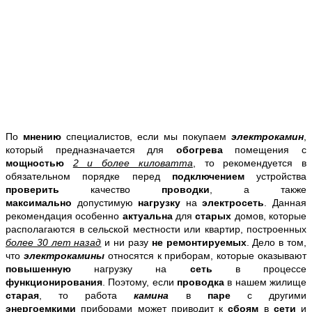
По
мнению
специалистов, если мы покупаем
электрокамин
,
который предназначается для
обогрева
помещения с
мощностью
2 и более киловатта
, то рекомендуется в
обязательном порядке перед
подключением
устройства
проверить
качество
проводки
, а также
максимально
допустимую
нагрузку
на
электросеть
. Данная
рекомендация особенно
актуальна
для
старых
домов, которые
располагаются в сельской местности или квартир, построенных
более 30 лет назад
и ни разу
не ремонтируемых
. Дело в том,
что
электрокамины
относятся к приборам, которые оказывают
повышенную
нагрузку на
сеть
в процессе
функционирования
. Поэтому, если
проводка
в нашем жилище
старая
, то работа
камина
в
паре
с другими
энергоемкими
приборами может приводит к
сбоям
в
сети
и