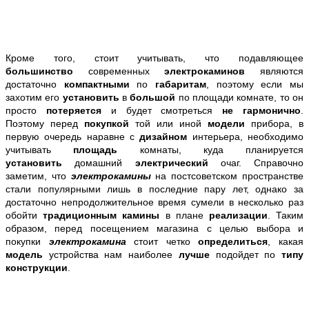
Кроме того, стоит учитывать, что подавляющее
большинство
современных
электрокаминов
являются
достаточно
компактными
по
габаритам
, поэтому если мы
захотим
его
установить
в
большой
по площади комнате, то он
просто
потеряется
и будет смотреться
не гармонично
.
Поэтому перед
покупкой
той или иной
модели
прибора, в
первую очередь наравне с
дизайном
интерьера, необходимо
учитывать
площадь
комнаты, куда планируется
установить
домашний
электрический
очаг. Справочно
заметим, что
электрокамины
на постсоветском пространстве
стали популярными лишь в последние пару лет, однако за
достаточно непродолжительное время сумели в несколько раз
обойти
традиционным камины
в плане
реализации
. Таким
образом, перед посещением магазина с целью выбора и
покупки
электрокамина
стоит четко
определиться
, какая
модель
устройства нам наиболее
лучше
подойдет по
типу
конструкции
.