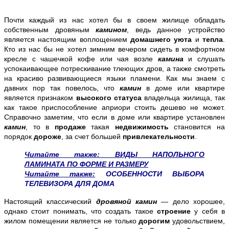
Почти каждый из нас хотел бы в своем жилище обладать
собственным дровяным
камином
, ведь данное устройство
является настоящим воплощением
домашнего уюта
и
тепла
.
Кто из нас бы не хотел зимним вечером сидеть в комфортном
кресле с чашечкой кофе или чая возле
камина
и слушать
успокаивающее потрескивание тлеющих дров, а также смотреть
на красиво развивающиеся языки пламени. Как мы знаем с
давних пор так повелось, что
камин
в доме или квартире
является признаком
высокого статуса
владельца жилища, так
как такое приспособление априори стоить дешево не может.
Справочно заметим, что если в доме или квартире установлен
камин
, то в
продаже
такая
недвижимость
становится на
порядок
дороже
, за счет большей
привлекательности
.
Читайте также: ВИДЫ НАПОЛЬНОГО
ЛАМИНАТА ПО ФОРМЕ И РАЗМЕРУ
Читайте также:
ОСОБЕННОСТИ ВЫБОРА
ТЕЛЕВИЗОРА ДЛЯ ДОМА
Настоящий классический
дровяной камин
— дело хорошее,
однако стоит понимать, что создать такое
строение
у себя в
жилом помещении является не только
дорогим
удовольствием,