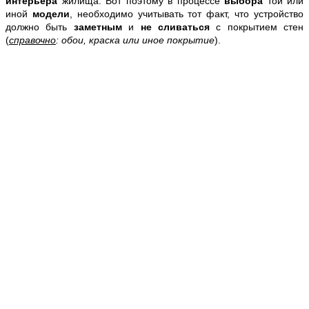
интерьера
жилища. Вот поэтому в процессе
выбора
той или
иной
модели
, необходимо учитывать тот факт, что устройство
должно быть
заметным
и
не сливаться
с покрытием стен
(
справочно
: обои, краска или иное покрытие
).