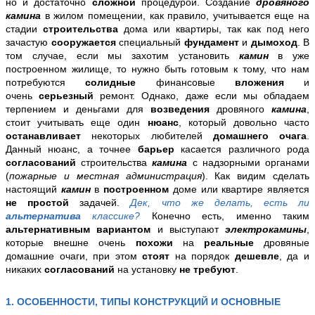
но и достаточно
сложной
процедурой. Создание
дровяного
камина
в жилом помещении, как правило, учитывается еще на
стадии
строительства
дома или квартиры, так как под него
зачастую
сооружается
специальный
фундамент
и
дымоход
. В
том случае, если мы захотим установить
камин
в уже
построенном жилище, то нужно быть готовым к тому, что нам
потребуются
солидные
финансовые
вложения
и
очень
серьезный
ремонт. Однако, даже если мы обладаем
терпением и деньгами для
возведения
дровяного
камина
,
стоит учитывать еще один
нюанс
, который довольно часто
останавливает
некоторых любителей
домашнего очага
.
Данный нюанс, а точнее
барьер
касается различного рода
согласований
строительства
камина
с надзорными органами
(
пожарные и местная администрация
). Как видим сделать
настоящий
камин
в
построенном
доме или квартире является
не простой
задачей.
Дек, что же делать, есть ли
альтернатива
классике?
Конечно есть, именно таким
альтернативным вариантом
и выступают
электрокамины
,
которые внешне очень
похожи
на
реальные
дровяные
домашние очаги, при этом
стоят
на порядок
дешевле
, да и
никаких
согласований
на установку
не требуют
.
1. ОСОБЕННОСТИ, ТИПЫ КОНСТРУКЦИЙ И ОСНОВНЫЕ