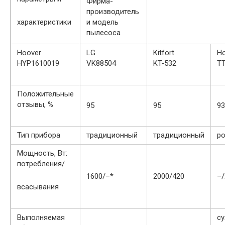
Фирма-
производитель
характеристики
и модель
пылесоса
Hoover
LG
Kitfort
Ho
HYP1610019
VK88504
KT-532
TT
Положительные
отзывы, %
95
95
93
Тип прибора
традиционный
традиционный
р
Мощность, Вт:
потребления/
1600/–*
2000/420
–/
всасывания
Выполняемая
су