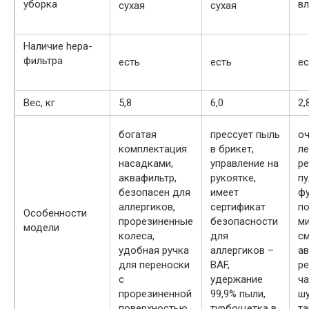
уборка
в
сухая
сухая
Наличие heра-
фильтра
есть
есть
ес
Вес, кг
5,8
6,0
2,
богатая
прессует пыль
о
комплектация
в брикет,
ле
насадками,
управление на
ре
аквафильтр,
рукоятке,
пу
безопасен для
имеет
ф
аллергиков,
сертификат
по
Особенности
прорезиненные
безопасности
м
модели
колеса,
для
см
удобная ручка
аллергиков –
а
для переноски
BAF,
ре
с
удержание
ча
прорезиненной
99,9% пыли,
шу
поверхностью,
турбощетка в
та