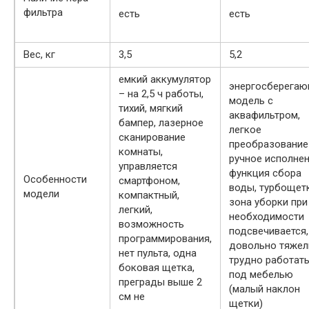
фильтра
есть
есть
Вес, кг
3,5
5,2
емкий аккумулятор
энергосберега
– на 2,5 ч работы,
модель с
тихий, мягкий
аквафильтром,
бампер, лазерное
легкое
сканирование
преобразование
комнаты,
ручное исполнен
управляется
функция сбора
Особенности
смартфоном,
воды, турбощетк
модели
компактный,
зона уборки при
легкий,
необходимости
возможность
подсвечивается,
программирования,
довольно тяжел
нет пульта, одна
трудно работат
боковая щетка,
под мебелью
преграды выше 2
(малый наклон
см не
щетки)