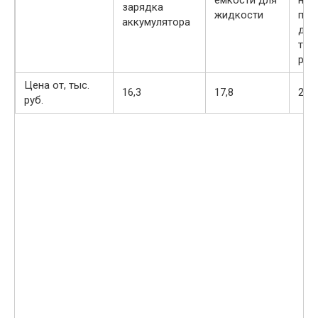
емкости для
нап
зарядка
жидкости
пок
аккумулятора
дов
тяж
рук
Цена от, тыс.
16,3
17,8
22,5
руб.