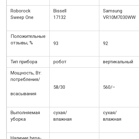
Roborock
Bissell
Samsung
Sweep One
17132
VR10M7030WW
Положительные
отзывы, %
93
92
Тип прибора
робот
вертикальный
Мощность, Вт:
потребления/
58/30
560/–
всасывания
Выполняемая
сухая/
сухая/
уборка
влажная
влажная
Наличие heра-