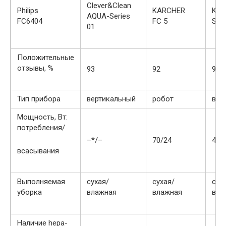
Clever&Clean
Philips
KARCHER
KAR
AQUA-Series
FC6404
FC 5
SE 
01
Положительные
отзывы, %
93
92
91
Тип прибора
вертикальный
робот
вер
Мощность, Вт:
потребления/
–*/–
70/24
460
всасывания
Выполняемая
сухая/
сухая/
сух
уборка
влажная
влажная
вла
Наличие heра-