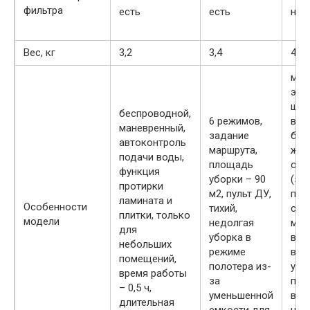
фильтра
есть
есть
нет
Вес, кг
3,2
3,4
4,6
ман
эле
шва
беспроводной,
6 режимов,
вме
маневренный,
задание
бак
автоконтроль
маршрута,
жид
подачи воды,
площадь
одн
функция
уборки – 90
(за
протирки
м2, пульт ДУ,
про
ламината и
Особенности
тихий,
соб
плитки, только
модели
недолгая
мус
для
уборка в
вып
небольших
режиме
вла
помещений,
полотера из-
убо
время работы
за
под
– 0,5 ч,
уменьшенной
все
длительная