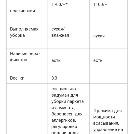
1700/–*
1100/–
всасывания
Выполняемая
сухая/
уборка
влажная
сухая
Наличие heра-
фильтра
есть
есть
Вес, кг
8,0
–
специально
задуман для
уборки паркета
и ламината,
4 режима для
безопасен для
мощности
аллергиков,
всасывания,
регулировка
управление на
подачи воды,