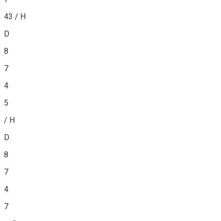
43 / H
D
8
7
4
5
/ H
D
8
7
4
7