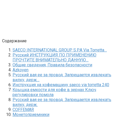
Содержание
SAECO INTERNATIONAL GROUP S.P.A Via Torretta…
Русский ИНСТРУКЦИЯ ПО ПРИМЕНЕНИЮ
ПРОЧТИТЕ ВНИМАТЕЛЬНО ДАННУЮ…
Общие сведения, Правила безопасности
Azkoyen
Русский вая ее за провод. Запрещается извлекать
вилку, держ…
Инструкция на кофемашину saeco via torretta 240
Крышка емкости для кофе в зернах Ключ
регулировки помола
Русский вая ее за провод. Запрещается извлекать
вилку, держ.
COFFEMAR
Монетоприемники