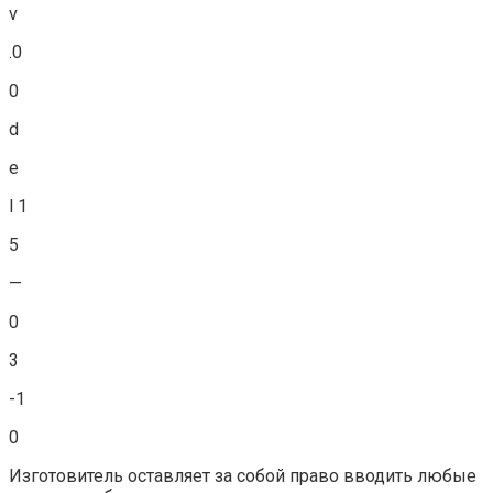
v
.0
0
d
e
l 1
5
—
0
3
-1
0
Изготовитель оставляет за собой право вводить любые