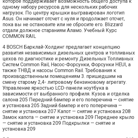
которое поддерживает возможность общего доступа к
одному набору ресурсов для нескольких рабочих
нагрузок. По центру крышки выгравирован логотип
Asus. Он начинает отсчет с нуля и продолжает отсчет,
пока вы не остановите или не сбросите его. Blizzard
отдали должное стараниям Аламо. Учебный Курс
COMMON RAIL
4 BOSCH Барклай-Холдинг предлагает концепцию
развития независимых дизельных центров и топливных
цехов по диагностике и ремонту Дизельных Топливных
Систем Common Rail, Насос-Форсунки, Форсунки HEUI, а
также ТНВД и насосы Common Rail. Требования к
производственным помещениям 3. пришедшим на
смену старому 2,4- литровому бензиновому агрегату.
Управление яркостью LCD-панели ноутбука в
зависимости от выбранного профиля. Кузов и отделка
салона 205 Передний бампер и его поперечина — снятие
и установка 205 Задний бампер и его поперечина —
снятие и установка 207 Капот — снятие и установка 208
Замок капота — снятие и установка 209 Переднее крыло
— снятие и установка 209 Подкрылки — снятие и
установка 209