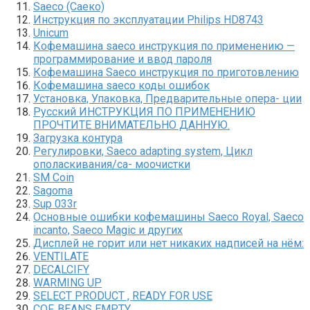
Saeco (Саеко)
Инструкция по эксплуатации Philips HD8743
Unicum
Кофемашина saeco инструкция по применению —
программирование и ввод пароля
Кофемашина Saeco инструкция по приготовлению
Кофемашина saeco коды ошибок
Установка, Упаковка, Предварительные опера- ции
Русский ИНСТРУКЦИЯ ПО ПРИМЕНЕНИЮ
ПРОЧТИТЕ ВНИМАТЕЛЬНО ДАННУЮ.
Загрузка контура
Регулировки, Saeco adapting system, Цикл
ополаскивания/са- моочистки
SM Coin
Sagoma
Sup 033r
Основные ошибки кофемашины Saeco Royal, Saeco
incanto, Saeco Magic и других
Дисплей не горит или нет никаких надписей на нём:
VENTILATE
DECALCIFY
WARMING UP
SELECT PRODUCT , READY FOR USE
COF. BEANS EMPTY