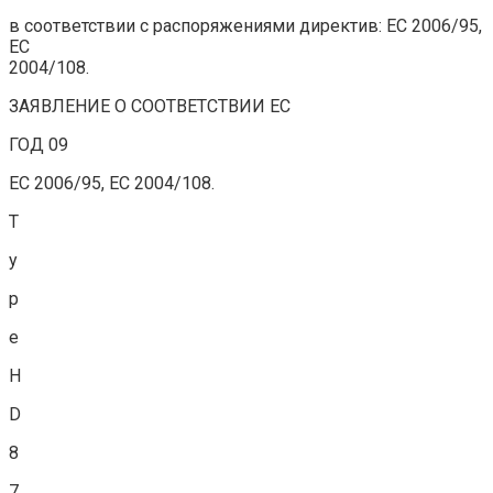
в соответствии с распоряжениями директив: EC 2006/95,
EC
2004/108.
ЗАЯВЛЕНИЕ О СООТВЕТСТВИИ ЕС
ГОД 09
EC 2006/95, EC 2004/108.
T
y
p
e
H
D
8
7