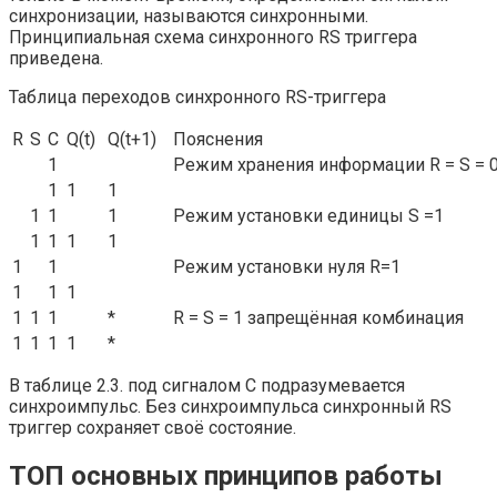
синхронизации, называются синхронными.
Принципиальная схема синхронного RS триггера
приведена.
Таблица переходов синхронного RS-триггера
R
S
C
Q(t)
Q(t+1)
Пояснения
1
Режим хранения информации R = S = 
1
1
1
1
1
1
Режим установки единицы S =1
1
1
1
1
1
1
Режим установки нуля R=1
1
1
1
1
1
1
*
R = S = 1 запрещённая комбинация
1
1
1
1
*
В таблице 2.3. под сигналом С подразумевается
синхроимпульс. Без синхроимпульса синхронный RS
триггер сохраняет своё состояние.
ТОП основных принципов работы