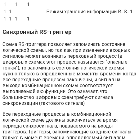
1
1
1
1
1
Режим хранения информации R=S=1
1
1
1
1
Синхронный RS-триггер
Схема RS-триггера позволяет запоминать состояние
логической схемы, но так как при изменении входных
сигналов может возникать переходный процесс (в
цифровых схемах этот процесс называется “опасные
гонки”), то запоминать состояния логической схемы
нужно только в определённые моменты времени, когда
все переходные процессы закончены, и сигнал на
выходе комбинационной схемы соответствует
выполняемой ею функции. Это означает, что
большинство цифровых схем требуют сигнала
синхронизации (тактового сигнала).
Все переходные процессы в комбинационной
логической схеме должны закончиться за время
периода синхросигнала, подаваемого на входы
триггеров. Триггеры, запоминающие входные сигналы
только в момент времени, определяемый сигналом