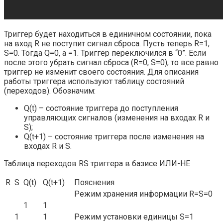
Триггер будет находиться в единичном состоянии, пока
на вход R не поступит сигнал сброса. Пусть теперь R=1,
S=0. Тогда Q=0, а =1. Триггер переключился в “0”. Если
после этого убрать сигнал сброса (R=0, S=0), то все равно
триггер не изменит своего состояния. Для описания
работы триггера используют таблицу состояний
(переходов). Обозначим:
Q(t) – состояние триггера до поступления
управляющих сигналов (изменения на входах R и
S);
Q(t+1) – состояние триггера после изменения на
входах R и S.
Таблица переходов RS триггера в базисе ИЛИ-НЕ
R
S
Q(t)
Q(t+1)
Пояснения
Режим хранения информации R=S=0
1
1
1
1
Режим установки единицы S=1