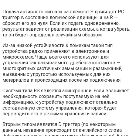
Подача активного сигнала на элемент S приведёт РС
триггер в состояние логической единицы, а на R —
сбросит его до нуля. Если их подать одновременно,
результат зависит от реализации схемы, а когда убрать,
то он будет определён случайным образом.
Из-за низкой устойчивости к помехам такой тип
устройства редко применяют в электронике и
микросхемах. Чаще всего его используют для
устранения так называемого дребезга контактов —
многократных хаотичных замыканий и размыканий,
вызванных упругостью используемых для них
материалов и происходящих после их подключения.
Система типа RS является асинхронной. Если возникает
необходимость сохранить поступаемую на неё
информацию, к устройству подключают отдельно
составленную систему управления, которая будет
переводить его в режимы хранения и записи.
Вторым типом является D триггер (по некоторым
данным, название происходит от английского слова
delay — задержка, по другим — от data — данные). В его