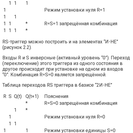
1
1
1
1
Режим установки нуля R=1
1
1
1
1
*
R=S=1 запрещённая комбинация
1
1
1
*
RS-триггер можно построить и на элементах “И-НЕ”
(рисунок 2.2).
Входы R и S инверсные (активный уровень “0”). Переход
(переключение) этого триггера из одного состояния в
другое происходит при установке на одном из входов
“0”. Комбинация R=S=0 является запрещённой.
Таблица переходов RS триггера в базисе “2И-НЕ”
R
S
Q(t)
Q(t+1)
Пояснения
*
R=S=0 запрещённая комбинация
1
*
1
Режим установки нуля R=0
1
1
1
1
Режим установки единицы S=0