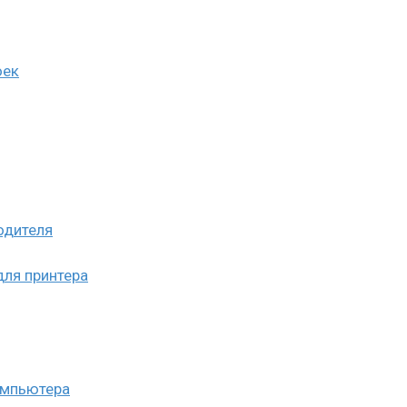
оек
одителя
для принтера
омпьютера