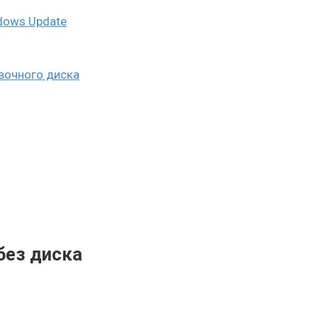
dows Update
овочного диска
без диска