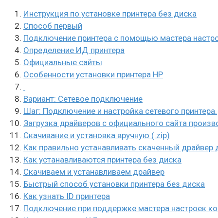
Инструкция по установке принтера без диска
Способ первый
Подключение принтера с помощью мастера настр
Определение ИД принтера
Официальные сайты
Особенности установки принтера HP
Вариант: Сетевое подключение
Шаг: Подключение и настройка сетевого принтера.
Загрузка драйверов с официального сайта произв
Скачивание и установка вручную (.zip)
Как правильно устанавливать скаченный драйвер 
Как устанавливаются принтера без диска
Скачиваем и устанавливаем драйвер
Быстрый способ установки принтера без диска
Как узнать ID принтера
Подключение при поддержке мастера настроек к