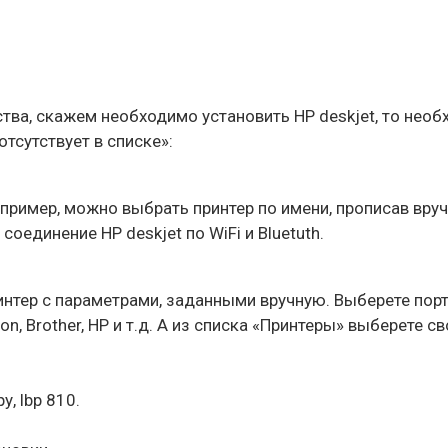
ства, скажем необходимо установить HP deskjet, то не
тсутствует в списке»:
пример, можно выбрать принтер по имени, прописав вруч
оединение HP deskjet по WiFi и Bluetuth.
нтер с параметрами, заданными вручную. Выберете порт
n, Brother, HP и т.д. А из списка «Принтеры» выберете св
, lbp 810.