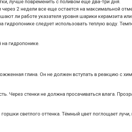
тки, лучше повременить с поливом еще два-три дня.
 и через 2 недели все еще остается на максимальной отм
ешают ли работе указателя уровня шарики керамзита или
на гидропонике следует использовать теплую воду. Темп
 на гидропонике.
ожженная глина. Он не должен вступать в реакцию с хи
ь. Через стенки не должна просачиваться влага. Прозр
горшки светлого оттенка. Тёмный цвет поглощает лучи, 