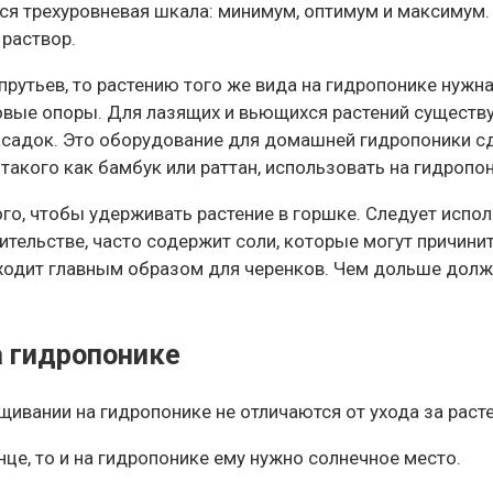
тся трехуровневая шкала: минимум, оптимум и максимум.
 раствор.
 прутьев, то растению того же вида на гидропонике нужн
ковые опоры. Для лазящих и вьющихся растений существ
асадок. Это оборудование для домашней гидропоники сд
такого как бамбук или раттан, использовать на гидропон
го, чтобы удерживать растение в горшке. Следует испо
ительстве, часто содержит соли, которые могут причини
ходит главным образом для черенков. Чем дольше долж
 гидропонике
ивании на гидропонике не отличаются от ухода за расте
це, то и на гидропонике ему нужно солнечное место.