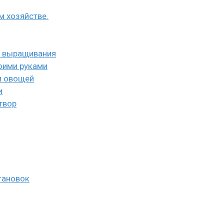
м хозяйстве.
б выращивания
оими руками
и овощей
и
твор
тановок