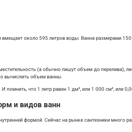
м вмещает около 595 литров воды. Ванна размерами 150 
местительность (а обычно пишут объем до перелива), ли
ьно вычислить объем ванны.
И помнить, что 1 литр равен 1 дм³, или 1 000 см³, или 0,
рм и видов ванн
нутренней формой. Сейчас на рынке сантехники много р