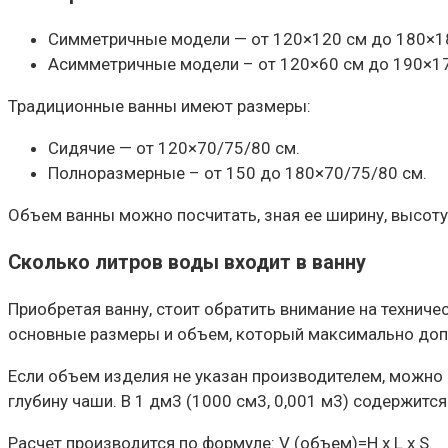
Симметричные модели — от 120×120 см до 180×1
Асимметричные модели – от 120×60 см до 190×17
Традиционные ванны имеют размеры:
Сидячие — от 120×70/75/80 см.
Полноразмерные – от 150 до 180×70/75/80 см.
Объем ванны можно посчитать, зная ее ширину, высоту
Сколько литров воды входит в ванну
Приобретая ванну, стоит обратить внимание на технич
основные размеры и объем, который максимально допу
Если объем изделия не указан производителем, можно 
глубину чаши. В 1 дм3 (1000 см3, 0,001 м3) содержится
Расчет производится по формуле: V (объем)=H х L х S.