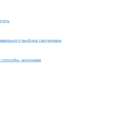
итать
равильного выбора сантехники
 и способы экономии