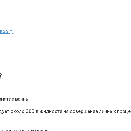
алов ↑
?
инятие ванны
дует около 300 л жидкости на совершение личных процед
ользоваться примером: