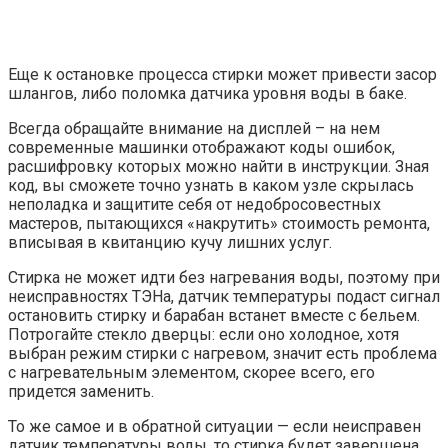
Еще к остановке процесса стирки может привести засор
шлангов, либо поломка датчика уровня воды в баке.
Всегда обращайте внимание на дисплей – на нем
современные машинки отображают коды ошибок,
расшифровку которых можно найти в инструкции. Зная
код, вы сможете точно узнать в каком узле скрылась
неполадка и защитите себя от недобросовестных
мастеров, пытающихся «накрутить» стоимость ремонта,
вписывая в квитанцию кучу лишних услуг.
Стирка не может идти без нагревания воды, поэтому при
неисправностях ТЭНа, датчик температуры подаст сигнал
остановить стирку и барабан встанет вместе с бельем.
Потрогайте стекло дверцы: если оно холодное, хотя
выбран режим стирки с нагревом, значит есть проблема
с нагревательным элементом, скорее всего, его
придется заменить.
То же самое и в обратной ситуации — если неисправен
датчик температуры воды, то стирка будет завершена,