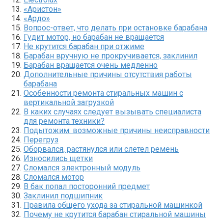
«Аристон»
«Ардо»
Вопрос-ответ, что делать при остановке барабана
Гудит мотор, но барабан не вращается
Не крутится барабан при отжиме
Барабан вручную не прокручивается, заклинил
Барабан вращается очень медленно
Дополнительные причины отсутствия работы
барабана
Особенности ремонта стиральных машин с
вертикальной загрузкой
В каких случаях следует вызывать специалиста
для ремонта техники?
Подытожим: возможные причины неисправности
Перегруз
Оборвался, растянулся или слетел ремень
Износились щетки
Сломался электронный модуль
Сломался мотор
В бак попал посторонний предмет
Заклинил подшипник
Правила общего ухода за стиральной машинкой
Почему не крутится барабан стиральной машины