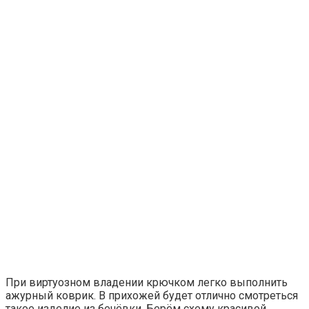
При виртуозном владении крючком легко выполнить
ажурный коврик. В прихожей будет отлично смотреться
такое изделие из бечёвки. Берём схему красивой