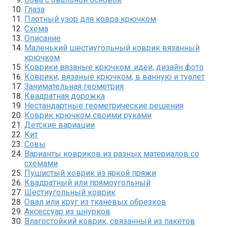
Глаза
Плотный узор для ковра крючком
Схема
Описание
Маленький шестиугольный коврик вязанный
крючком
Коврики вязаные крючком: идеи, дизайн фото
Коврики, вязаные крючком, в ванную и туалет
Занимательная геометрия
Квадратная дорожка
Нестандартные геометрические решения
Коврик крючком своими руками
Детские вариации
Кит
Совы
Варианты ковриков из разных материалов со
схемами
Пушистый коврик из яркой пряжи
Квадратный или прямоугольный
Шестиугольный коврик
Овал или круг из тканевых обрезков
Аксессуар из шнурков
Влагостойкий коврик, связанный из пакетов