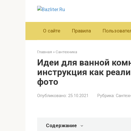
Перейти
к
контенту
О сайте
Правила
Пользовате
Главная
»
Сантехника
Идеи для ванной ком
инструкция как реали
фото
Опубликовано:
25.10.2021
Рубрика:
Сантех
Содержание