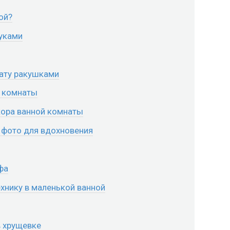
ой?
руками
ату ракушками
й комнаты
кора ванной комнаты
 фото для вдохновения
фа
хнику в маленькой ванной
в хрущевке