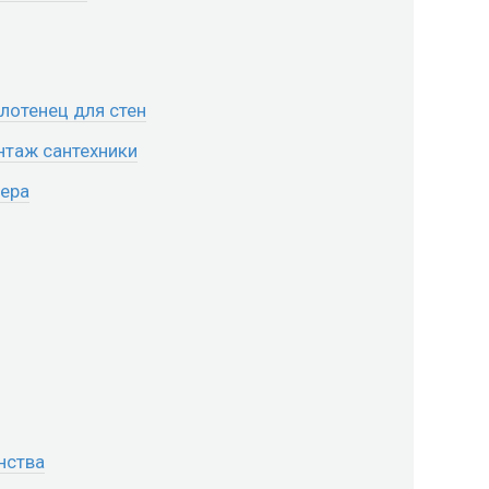
лотенец для стен
нтаж сантехники
ьера
нства