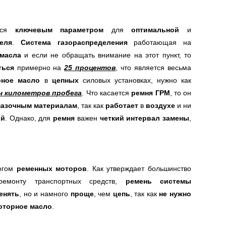
тся
ключевым параметром
для
оптимальной
и
еля
.
Система газораспределения
работающая на
 масла
и если не обращать внимание на этот пункт, то
ться
примерно на
25 процентов
, что является весьма
рное масло
в
цепных
силовых установках, нужно как
яч километров пробега
. Что касается
ремня ГРМ
, то он
мазочным материалам
, так как
работает
в
воздухе
и ни
ой
. Однако, для
ремня
важен
четкий интервал замены
,
огом
ременных моторов
. Как утверждает большинство
емонту транспортных средств,
ремень системы
енять
, но и намного
проще
, чем
цепь
, так как
не нужно
оторное масло
.