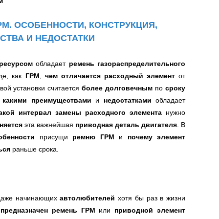
м
РМ. ОСОБЕННОСТИ, КОНСТРУКЦИЯ,
СТВА И НЕДОСТАТКИ
 ресурсом
обладает
ремень газораспределительного
де, как
ГРМ
,
чем отличается расходный элемент
от
вой установки считается
более долговечным
по
сроку
,
какими преимуществами
и
недостатками
обладает
акой интервал замены расходного элемента
нужно
няется
эта важнейшая
приводная деталь двигателя
.
В
обенности
присущи
ремню ГРМ
и
почему элемент
ься
раньше срока.
 даже начинающих
автолюбителей
хотя бы раз в жизни
 предназначен ремень ГРМ
или
приводной элемент