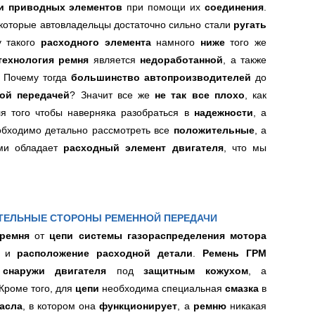
и приводных элементов
при помощи их
соединения
.
екоторые автовладельцы достаточно сильно стали
ругать
 такого
расходного элемента
намного
ниже
того же
технология ремня
является
недоработанной
, а также
 Почему тогда
большинство автопроизводителей
до
ой передачей
? Значит все же
не так все плохо
, как
ля того чтобы наверняка разобраться в
надежности
, а
обходимо детально рассмотреть все
положительные
, а
ыми обладает
расходный элемент двигател
я
, что мы
ЕЛЬНЫЕ СТОРОНЫ РЕМЕННОЙ ПЕРЕДАЧИ
ремня
от
цепи
системы газораспределения мотора
а
и
расположение расходной детали
.
Ремень ГРМ
 снаружи двигателя
под
защитным кожухом
, а
 Кроме того, для
цепи
необходима специальная
смазка
в
асла
, в котором она
функционирует
, а
ремню
никакая