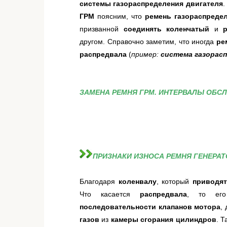
системы газораспределения двигателя
.
ГРМ
поясним, что
ремень газораспреде
призванной
соединять коленчатый
и
другом. Справочно заметим, что иногда
ре
распредвала
(
пример:
система газорас
ЗАМЕНА РЕМНЯ ГРМ. ИНТЕРВАЛЫ ОБС
ПРИЗНАКИ ИЗНОСА РЕМНЯ ГЕНЕРАТ
Благодаря
коленвалу
, который
приводят
Что касается
распредвала
, то е
последовательности клапанов мотора
,
газов
из
камеры сгорания цилиндров
. 