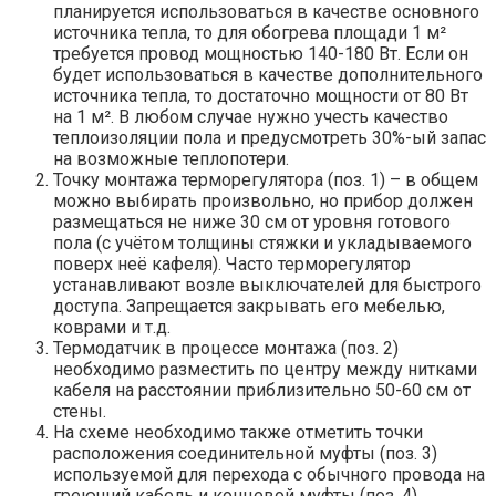
планируется использоваться в качестве основного
источника тепла, то для обогрева площади 1 м²
требуется провод мощностью 140-180 Вт. Если он
будет использоваться в качестве дополнительного
источника тепла, то достаточно мощности от 80 Вт
на 1 м². В любом случае нужно учесть качество
теплоизоляции пола и предусмотреть 30%-ый запас
на возможные теплопотери.
Точку монтажа терморегулятора (поз. 1) – в общем
можно выбирать произвольно, но прибор должен
размещаться не ниже 30 см от уровня готового
пола (с учётом толщины стяжки и укладываемого
поверх неё кафеля). Часто терморегулятор
устанавливают возле выключателей для быстрого
доступа. Запрещается закрывать его мебелью,
коврами и т.д.
Термодатчик в процессе монтажа (поз. 2)
необходимо разместить по центру между нитками
кабеля на расстоянии приблизительно 50-60 см от
стены.
На схеме необходимо также отметить точки
расположения соединительной муфты (поз. 3)
используемой для перехода с обычного провода на
греющий кабель и концевой муфты (поз. 4).