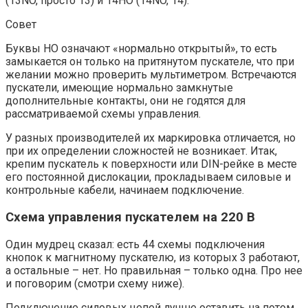
(13NO, просто 13) и 14НО (14NO, 14).
Совет
Буквы НО означают «нормально открытый», то есть
замыкается он только на притянутом пускателе, что при
желании можно проверить мультиметром. Встречаются
пускатели, имеющие нормально замкнутые
дополнительные контакты, они не годятся для
рассматриваемой схемы управления.
У разных производителей их маркировка отличается, но
при их определении сложностей не возникает. Итак,
крепим пускатель к поверхности или DIN-рейке в месте
его постоянной дислокации, прокладываем силовые и
контрольные кабели, начинаем подключение.
Схема управления пускателем на 220 В
Один мудрец сказал: есть 44 схемы подключения
кнопок к магнитному пускателю, из которых 3 работают,
а остальные – нет. Но правильная – только одна. Про нее
и поговорим (смотри схему ниже).
Подключение силовых цепей лучше оставить на потом.