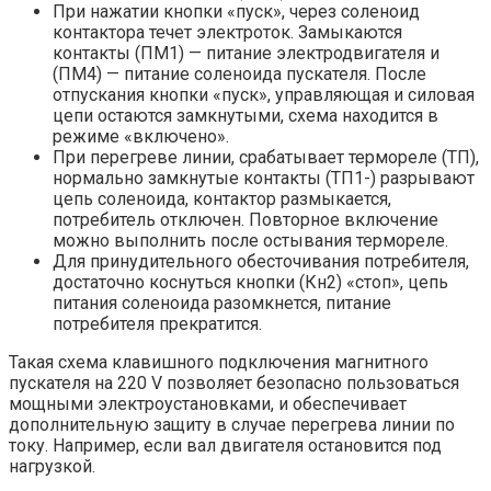
При нажатии кнопки «пуск», через соленоид
контактора течет электроток. Замыкаются
контакты (ПМ1) — питание электродвигателя и
(ПМ4) — питание соленоида пускателя. После
отпускания кнопки «пуск», управляющая и силовая
цепи остаются замкнутыми, схема находится в
режиме «включено».
При перегреве линии, срабатывает термореле (ТП),
нормально замкнутые контакты (ТП1-) разрывают
цепь соленоида, контактор размыкается,
потребитель отключен. Повторное включение
можно выполнить после остывания термореле.
Для принудительного обесточивания потребителя,
достаточно коснуться кнопки (Кн2) «стоп», цепь
питания соленоида разомкнется, питание
потребителя прекратится.
Такая схема клавишного подключения магнитного
пускателя на 220 V позволяет безопасно пользоваться
мощными электроустановками, и обеспечивает
дополнительную защиту в случае перегрева линии по
току. Например, если вал двигателя остановится под
нагрузкой.