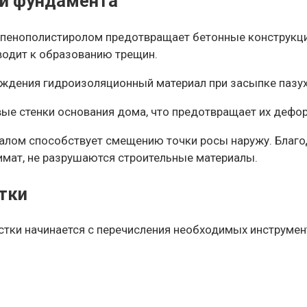
 и фундамента
пенополистиролом предотвращает бетонные конструкции 
иводит к образованию трещин.
ждения гидроизоляционный материал при засыпке пазух
вые стенки основания дома, что предотвращает их дефо
алом способствует смещению точки росы наружу. Благод
имат, не разрушаются строительные материалы.
тки
стки начинается с перечисления необходимых инструмен