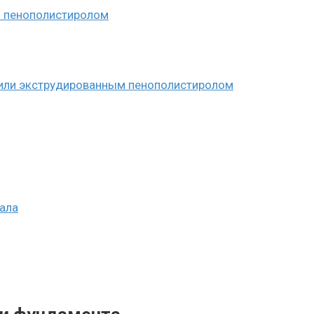
м пенополистиролом
 или экструдированным пенополистиролом
ала