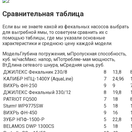
Сравнительная таблица
Если вы не знаете какой из фекальных насосов выбрать
для выгребной ямы, то советуем сравнить их с
помощью таблицы, где мы указали основные
характеристики и среднюю цену каждой модели.
МодельГлубина погружения, мПропускная способность,
куб. м/часМакс. напор, мПотребляе-мая мощность,
ВтДлина сетевого шнура, мСредняя цена, руб.
ДЖИЛЕКС Фекальник 230/8
8
13,8
КАЛИБР НПЦ-1400У (AquaLine)
7
24,96
ВИХРЬ ФН-250
9
9
ДЖИЛЕКС Фекальный 330/12
8
19,8
PATRIOT FQ500
7
18
Sturm! WP9775SW
5
18
ВИХРЬ ФН-450
9
16
ЗУБР НПФ-1500-Р
5
22,8
BELAMOS DWP 1300CS
5
18